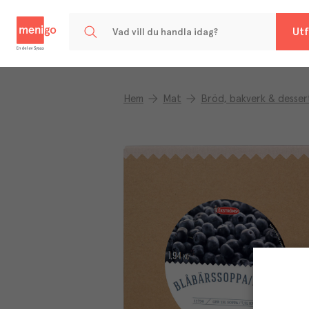
Menigo
Utf
Hem
Mat
Bröd, bakverk & desser