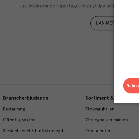
Läs inspirerande reportage, matnyttiga artiklar och ta d
LÄS MER
Reject
Branscherbjudande
Sortiment & tjänster
Restaurang
Färskvaruhallen
Offentlig sektor
Våra egna varumärken
Servicehandel & butikskoncept
Producenter