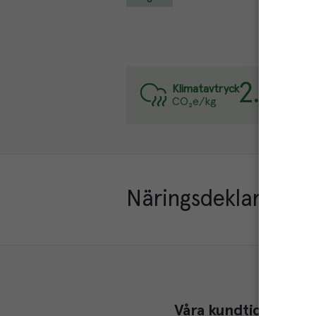
2.8
kg
Var
Klimatavtryck
CO₂e/kg
Läs
Näringsdeklaration
Våra kundtidningar