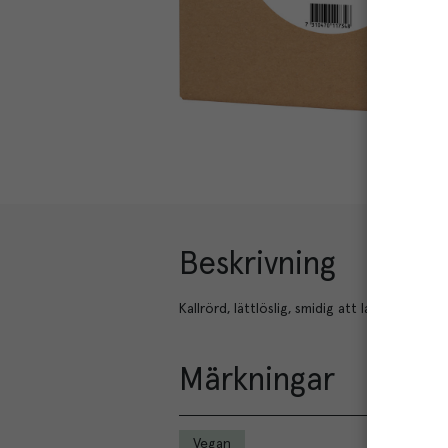
Beskrivning
Kallrörd, lättlöslig, smidig att lagra och han
Märkningar
Vegan