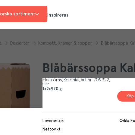
orska sortiment
Inspireras
t
Desserter
Kompott, krämer & soppor
Blåbärssoppa Kal
Blåbärssoppa Ka
Ekströms
Kolonial
Art.nr.
709922
FRP
1x2x970 g
Köp 
Leverantör
:
Orkla F
Nettovikt
: