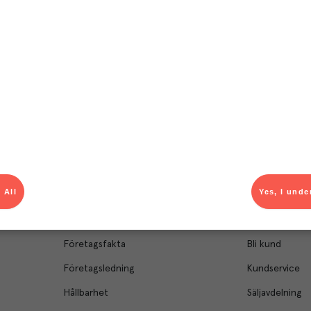
el av aktuella kampanjer.
Du som är Menigo-kun
 All
Yes, I unde
Om Menigo
Kontakt & s
Företagsfakta
Bli kund
Företagsledning
Kundservice
Hållbarhet
Säljavdelning