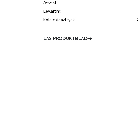
Avr.vikt
:
Lev.artnr
:
Koldioxidavtryck
:
LÄS PRODUKTBLAD
tera.