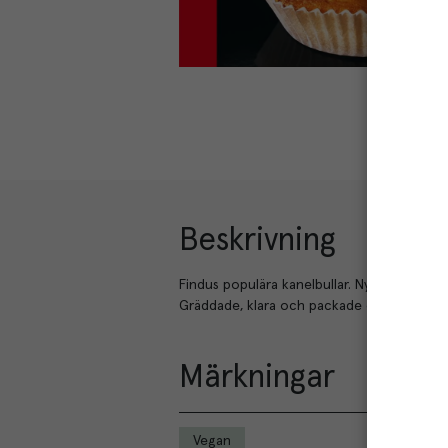
Beskrivning
Findus populära kanelbullar. Nybakade, me
Gräddade, klara och packade en och en i s
Märkningar
Vegan