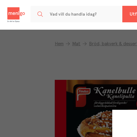
Menigo
Utf
Hem
Mat
Bröd, bakverk & desser