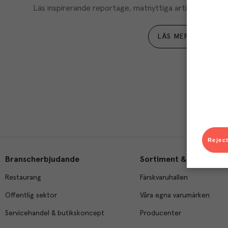
Läs inspirerande reportage, matnyttiga artiklar och ta d
LÄS MER
Reject
Branscherbjudande
Sortiment & tjänster
Restaurang
Färskvaruhallen
Offentlig sektor
Våra egna varumärken
Servicehandel & butikskoncept
Producenter