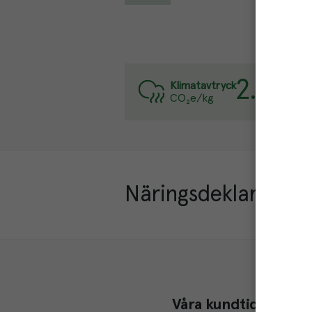
2.8
kg
Var
Klimatavtryck
CO₂e/kg
Läs
Näringsdeklaration
Våra kundtidningar