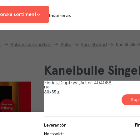
orska sortiment
Inspireras
t
Bakverk & konditori
Bullar
Färdigbakad
Kanelbulle 
Kanelbulle Singe
Findus
Djupfryst
Art.nr.
404088
FRP
60x35 g
Köp 
Leverantör
:
Fi
Nettovikt
: