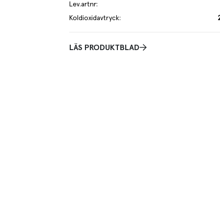
Lev.artnr
:
Koldioxidavtryck
:
LÄS PRODUKTBLAD
d läcker kanelfyllning och toppade med pärlsocker.
nygga små Finduspåsar.