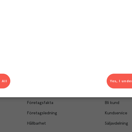
el av aktuella kampanjer.
Du som är Menigo-kun
 All
Yes, I unde
Om Menigo
Kontakt & s
Företagsfakta
Bli kund
Företagsledning
Kundservice
Hållbarhet
Säljavdelning