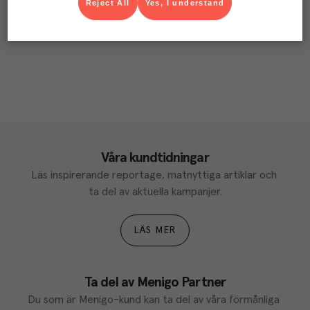
Reject All
Yes, I understand
Våra kundtidningar
Läs inspirerande reportage, matnyttiga artiklar och 
ta del av aktuella kampanjer.
LÄS MER
Ta del av Menigo Partner
Du som är Menigo-kund kan ta del av våra förmånliga 