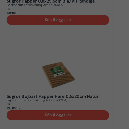
Sugrör Papper 0,8x25,5cm Blå/Vit Randiga
Barkonsult
Förbrukning
Art.nr.
606477
FRP
10x100
Köp (Logga in)
Sugrör Böjbart Papper Pure 0,6x20cm Natur
Papstar Pure
Förbrukning
Art.nr.
606954
FRP
10x100 st
Köp (Logga in)