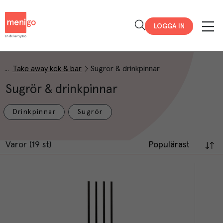
Menigo
LOGGA IN
Take away kök & bar
Sugrör & drinkpinnar
Sugrör & drinkpinnar
Drinkpinnar
Sugrör
Varor (19 st)
Populärast