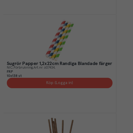
Sugrör Papper 1,2x22cm Randiga Blandade färger
NIC
Förbrukning
Art.nr.
607434
FRP
10x138 st
Köp (Logga in)