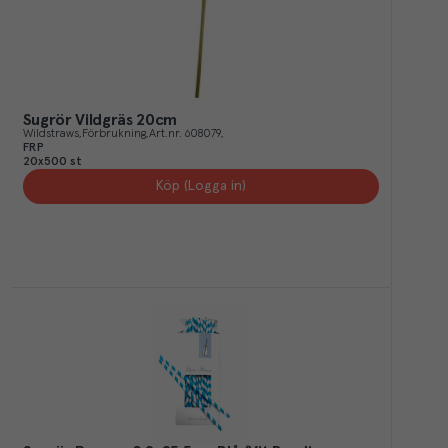
Sugrör Vildgräs 20cm
Wildstraws
Förbrukning
Art.nr.
608079
FRP
20x500 st
Köp (Logga in)