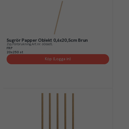
Sugrör Papper Oblekt 0,6x20,5cm Brun
Zip
Förbrukning
Art.nr.
606665
FRP
20x250 st
Köp (Logga in)