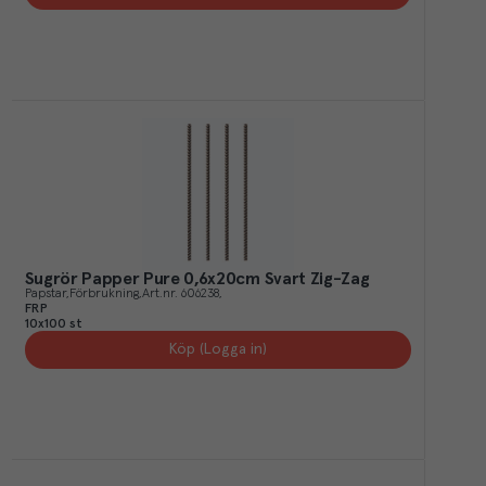
Sugrör Papper Pure 0,6x20cm Svart Zig-Zag
Papstar
Förbrukning
Art.nr.
606238
FRP
10x100 st
Köp (Logga in)