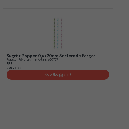
Sugrör Papper 0,6x20cm Sorterade Färger
Papstar
Förbrukning
Art.nr.
609727
FRP
20x25 st
Köp (Logga in)