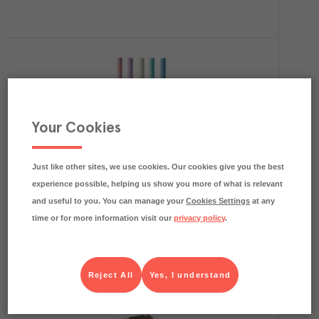
Your Cookies
Sugrör Bubble Tea Papper 1,2x 20cm Mixade
färger
Just like other sites, we use cookies. Our cookies give you the best
Papstar
Förbrukning
Art.nr.
607897
experience possible, helping us show you more of what is relevant
FRP
6x200 st
and useful to you. You can manage your
Cookies Settings
at any
Köp (Logga in)
time or for more information visit our
privacy policy
.
Reject All
Yes, I understand