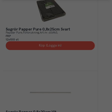
Sugrör Papper Pure 0,8x25cm Svart
Papstar Pure
Förbrukning
Art.nr.
606963
FRP
12x100 st
Köp (Logga in)
Sugrör Papper 0,8x20cm Vit