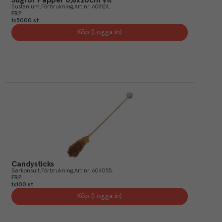
Sustanium
Förbrukning
Art.nr.
608124
FRP
1x5000 st
Köp (Logga in)
Candysticks
Barkonsult
Förbrukning
Art.nr.
604055
FRP
1x100 st
Köp (Logga in)