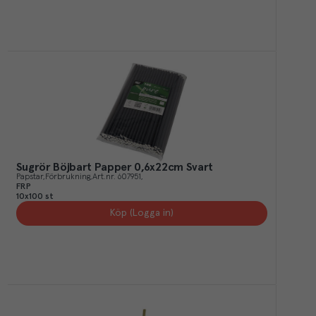
Sugrör Böjbart Papper 0,6x22cm Svart
Papstar
Förbrukning
Art.nr.
607951
FRP
10x100 st
Köp (Logga in)