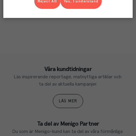
Reject All
Yes, I understand
Våra kundtidningar
Läs inspirerande reportage, matnyttiga artiklar och 
ta del av aktuella kampanjer.
LÄS MER
Ta del av Menigo Partner
Du som är Menigo-kund kan ta del av våra förmånliga 