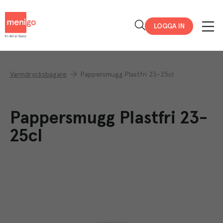
Menigo
LOGGA IN
Varmdrycksbägare
Pappersmugg Plastfri 23-25cl
Pappersmugg Plastfri 23-
25cl