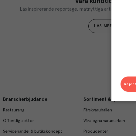
Våra kundtidningar
Läs inspirerande reportage, matnyttiga artiklar och ta d
LÄS MER
Reject
Branscherbjudande
Sortiment & tjänster
Restaurang
Färskvaruhallen
Offentlig sektor
Våra egna varumärken
Servicehandel & butikskoncept
Producenter