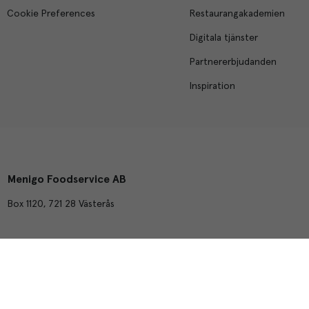
Cookie Preferences
Restaurangakademien
Digitala tjänster
Partnererbjudanden
Inspiration
Menigo Foodservice AB
Box 1120, 721 28 Västerås