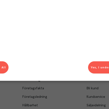
T
el av aktuella kampanjer.
Du som är Menigo-kun
 All
Yes, I unde
Om Menigo
Kontakt & s
Företagsfakta
Bli kund
Företagsledning
Kundservice
Hållbarhet
Säljavdelning