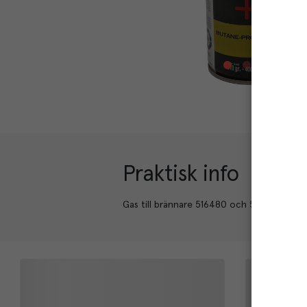
Praktisk info
Gas till brännare 516480 och 509631. But