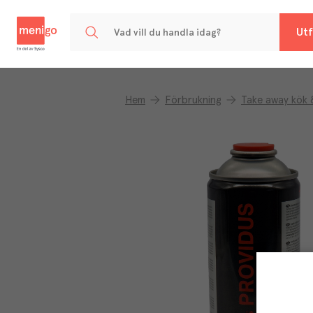
Menigo
Utf
Hem
Förbrukning
Take away kök 