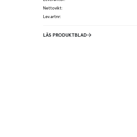
Nettovikt
:
Lev.artnr
:
LÄS PRODUKTBLAD
an/propanmix.