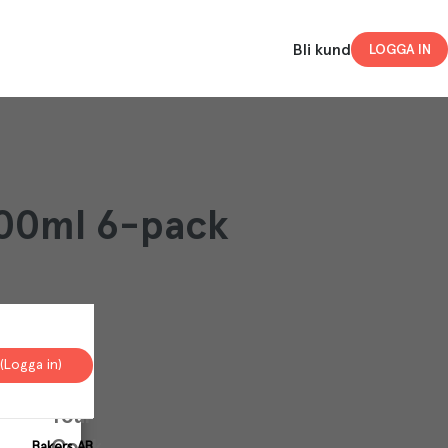
Bli kund
LOGGA IN
400ml 6-pack
(Logga in)
Your
Cookies
Bakers AB