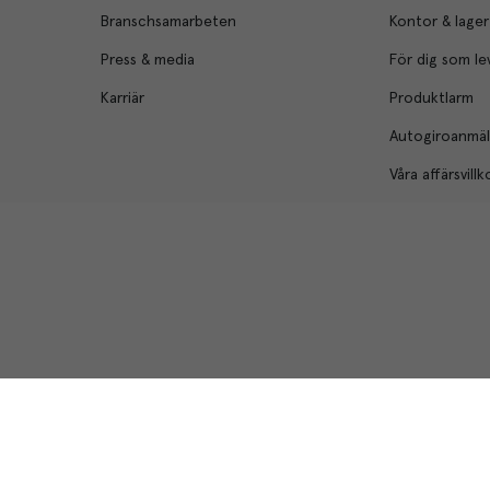
Branschsamarbeten
Kontor & lager
Press & media
För dig som le
Karriär
Produktlarm
Autogiroanmä
Våra affärsvillk