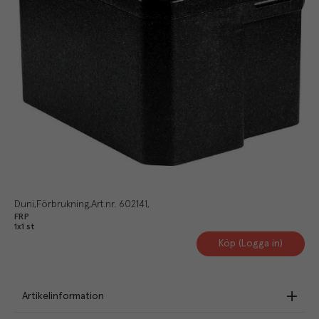
Duni
Förbrukning
Art.nr.
602141
FRP
1x1 st
Köp (Logga in)
Artikelinformation