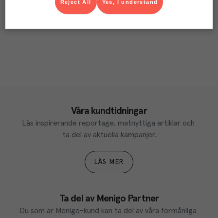
Reject All
Yes, I understand
Våra kundtidningar
Läs inspirerande reportage, matnyttiga artiklar och 
ta del av aktuella kampanjer.
LÄS MER
Ta del av Menigo Partner
Du som är Menigo-kund kan ta del av våra förmånliga 