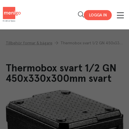
Menigo
LOGGA IN
Tillbehör formar & bägare
Thermobox svart 1/2 GN 450x330x300mm svart
Thermobox svart 1/2 GN
450x330x300mm svart