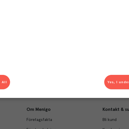
T
el av aktuella kampanjer.
Du som är Menigo-kun
 All
Yes, I unde
Om Menigo
Kontakt & s
Företagsfakta
Bli kund