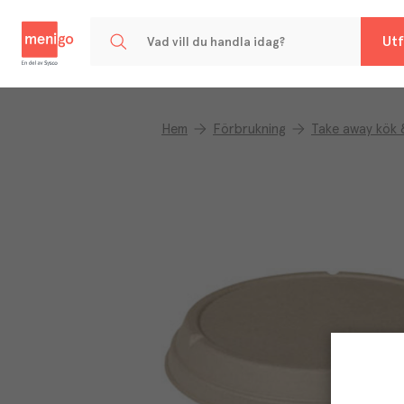
Menigo
Utf
Hem
Förbrukning
Take away kök 