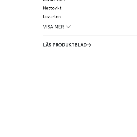
Nettovikt
:
Lev.artnr
:
VISA MER
LÄS PRODUKTBLAD
Mikrovågsugn.