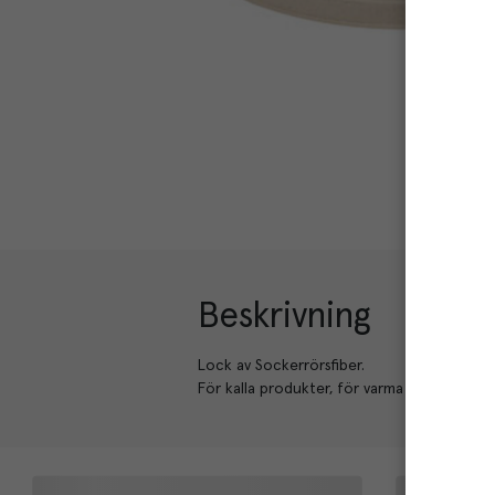
Beskrivning
Lock av Sockerrörsfiber.
För kalla produkter, för varma produkter, 