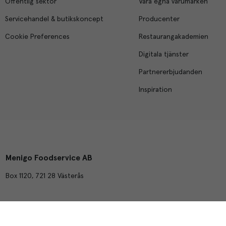
Offentlig sektor
Våra egna varumärken
Servicehandel & butikskoncept
Producenter
Cookie Preferences
Restaurangakademien
Digitala tjänster
Partnererbjudanden
Inspiration
Menigo Foodservice AB
Box 1120, 721 28 Västerås