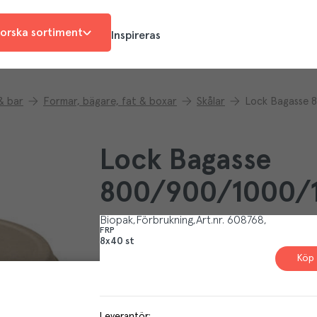
orska sortiment
Inspireras
& bar
Formar, bägare, fat & boxar
Skålar
Lock Bagasse 
Lock Bagasse
800/900/1000/
Biopak
Förbrukning
Art.nr.
608768
FRP
8x40 st
Köp 
Leverantör
: