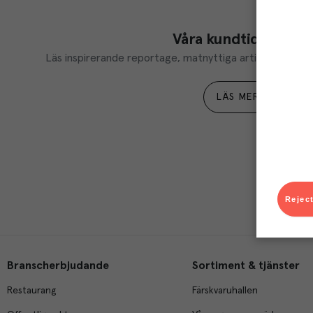
Våra kundtidningar
Läs inspirerande reportage, matnyttiga artiklar och ta d
LÄS MER
Reject
Branscherbjudande
Sortiment & tjänster
Restaurang
Färskvaruhallen