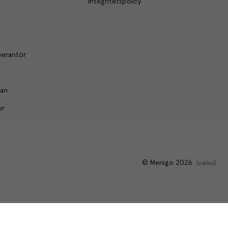
Integritetspolicy
verantör
lan
or
© Menigo 2026
[
esales
]