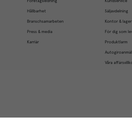
Företagsledning
Kundservice
Hållbarhet
Säljavdelning
Branschsamarbeten
Kontor & lager
Press & media
För dig som le
Karriär
Produktlarm
Autogiroanmä
Våra affärsvillk