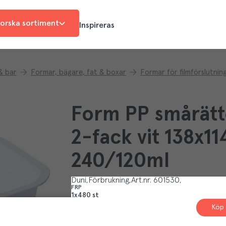
orska sortiment
Inspireras
& bar
Formar, bägare, fat & boxar
Formar för filmförslutnin
Form PP smårätt
2-fack vit 138x
240/120ml
Duni
Förbrukning
Art.nr.
601530
FRP
1x480 st
Köp 