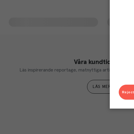
Våra kundtidningar
Läs inspirerande reportage, matnyttiga artiklar och ta d
LÄS MER
Reject