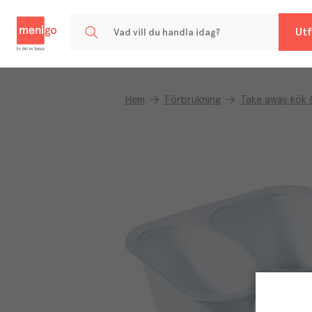
Menigo
Utf
Hem
Förbrukning
Take away kök 