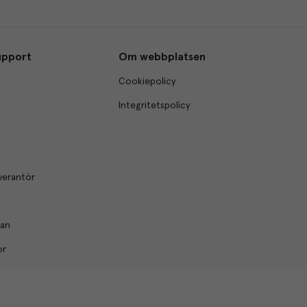
upport
Om webbplatsen
Cookiepolicy
Integritetspolicy
verantör
lan
or