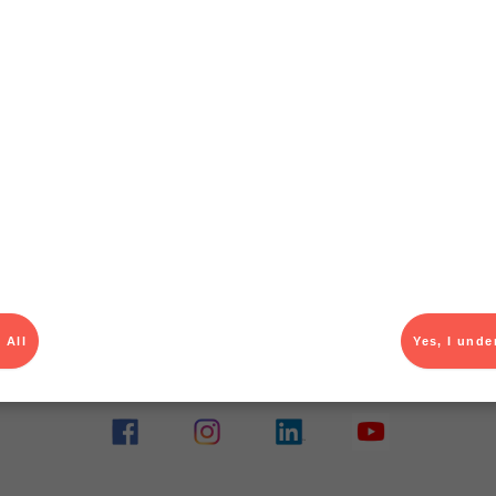
T
el av aktuella kampanjer.
Du som är Menigo-kun
 All
Yes, I unde