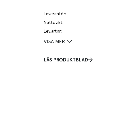
Leverantör
:
Nettovikt
:
Lev.artnr
:
VISA MER
LÄS PRODUKTBLAD
et har formar i praktiska och smidiga storlekar som
perfekta för små portioner, desserter eller något från
slutningskoncept kan de även stängas med
n förlänga hållbarheten eftersom formarna är