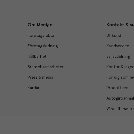
Om Menigo
Kontakt & s
Företagsfakta
Bli kund
Företagsledning
Kundservice
Hållbarhet
Säljavdelning
Branschsamarbeten
Kontor & lager
Press & media
För dig som le
Karriär
Produktlarm
Autogiroanmä
Våra affärsvillk