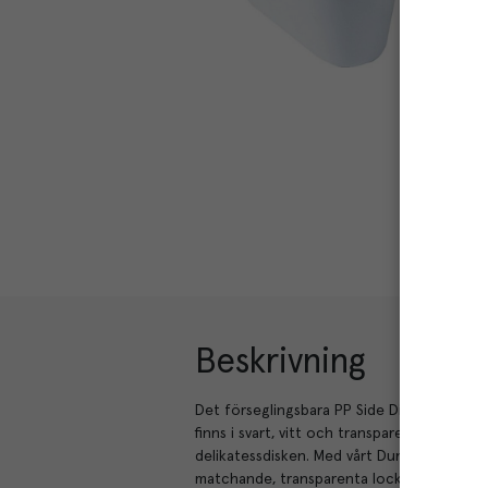
Beskrivning
Det förseglingsbara PP Side Dish-sortiment
finns i svart, vitt och transparent och är 
delikatessdisken. Med vårt Duniform®-för
matchande, transparenta lock. Du kan äve