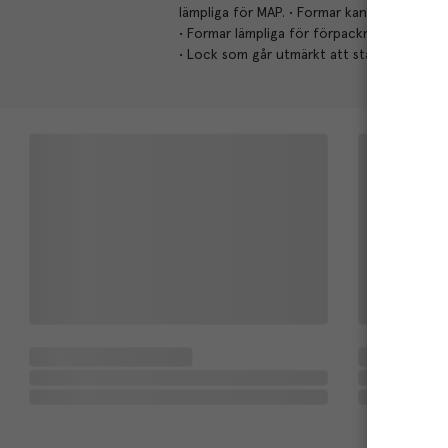
lämpliga för MAP. • Formar kan förslutas 
• Formar lämpliga för förpackning i modifi
• Lock som går utmärkt att stapla