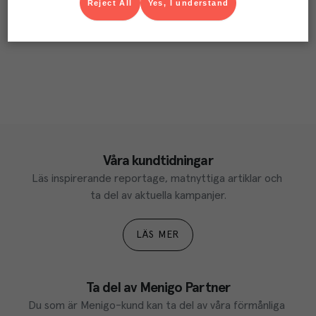
Reject All
Yes, I understand
Våra kundtidningar
Läs inspirerande reportage, matnyttiga artiklar och 
ta del av aktuella kampanjer.
LÄS MER
Ta del av Menigo Partner
Du som är Menigo-kund kan ta del av våra förmånliga 