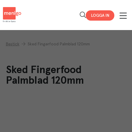
Menigo
LOGGA IN
Bestick
Sked Fingerfood Palmblad 120mm
Sked Fingerfood
Palmblad 120mm