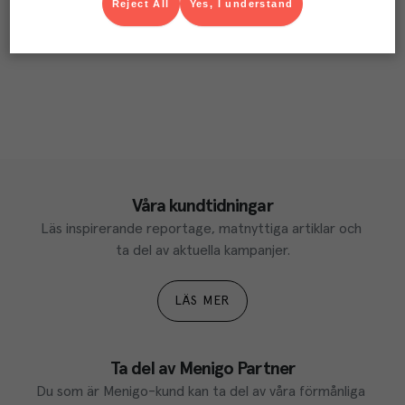
Reject All
Yes, I understand
Våra kundtidningar
Läs inspirerande reportage, matnyttiga artiklar och 
ta del av aktuella kampanjer.
LÄS MER
Ta del av Menigo Partner
Du som är Menigo-kund kan ta del av våra förmånliga 