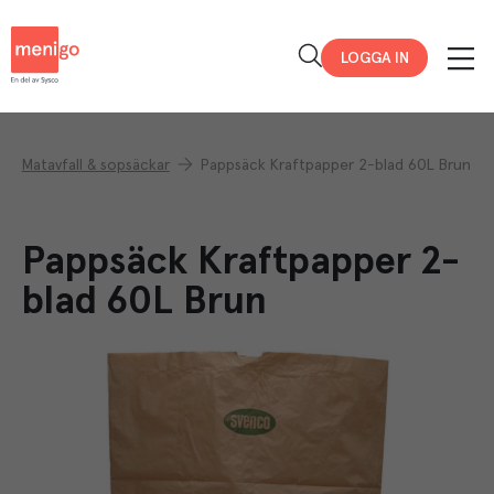
Menigo
LOGGA IN
Matavfall & sopsäckar
Pappsäck Kraftpapper 2-blad 60L Brun
Pappsäck Kraftpapper 2-
blad 60L Brun