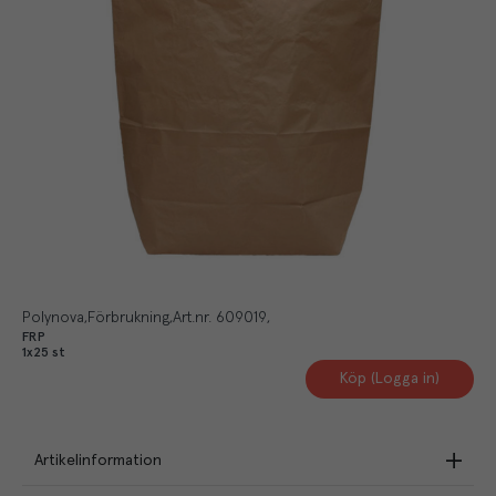
Polynova
Förbrukning
Art.nr.
609019
FRP
1x25 st
Köp (Logga in)
Artikelinformation