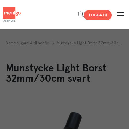
Menigo
LOGGA IN
Dammsugare & tillbehör
Munstycke Light Borst 32mm/30cm svart
Munstycke Light Borst
32mm/30cm svart