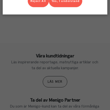
Reject All
Yes, I understand
Våra kundtidningar
Läs inspirerande reportage, matnyttiga artiklar och 
ta del av aktuella kampanjer.
LÄS MER
Ta del av Menigo Partner
Du som är Menigo-kund kan ta del av våra förmånliga 