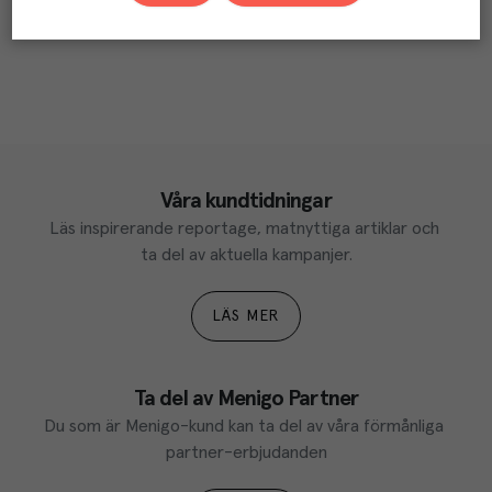
Våra kundtidningar
Läs inspirerande reportage, matnyttiga artiklar och 
ta del av aktuella kampanjer.
LÄS MER
Ta del av Menigo Partner
Du som är Menigo-kund kan ta del av våra förmånliga 
partner-erbjudanden