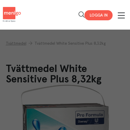
Menigo
LOGGA IN
Tvättmedel
Tvättmedel White Sensitive Plus 8,32kg
Tvättmedel White
Sensitive Plus 8,32kg