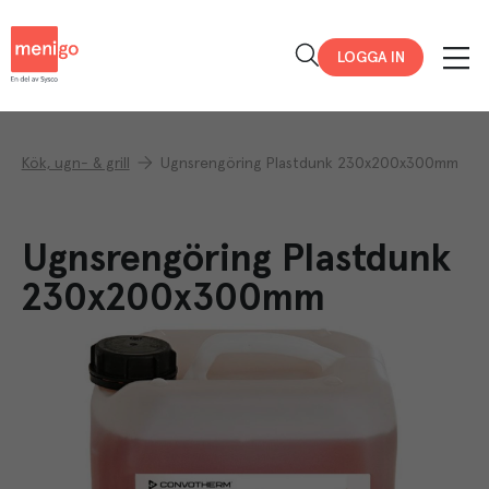
Menigo
LOGGA IN
Kök, ugn- & grill
Ugnsrengöring Plastdunk 230x200x300mm
Ugnsrengöring Plastdunk
230x200x300mm