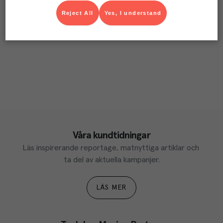
Reject All
Yes, I understand
Våra kundtidningar
Läs inspirerande reportage, matnyttiga artiklar och 
ta del av aktuella kampanjer.
LÄS MER