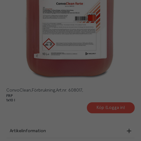
ConvoClean
Förbrukning
Art.nr.
608017
FRP
1x10 l
Köp (Logga in)
Artikelinformation