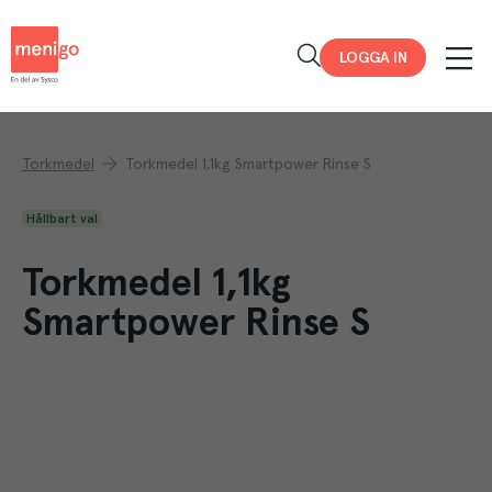
Menigo
LOGGA IN
Torkmedel
Torkmedel 1,1kg Smartpower Rinse S
Hållbart val
Torkmedel 1,1kg
Smartpower Rinse S