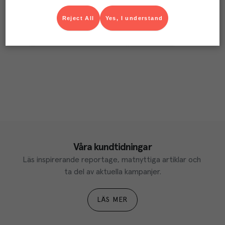
Reject All
Yes, I understand
Våra kundtidningar
Läs inspirerande reportage, matnyttiga artiklar och 
ta del av aktuella kampanjer.
LÄS MER