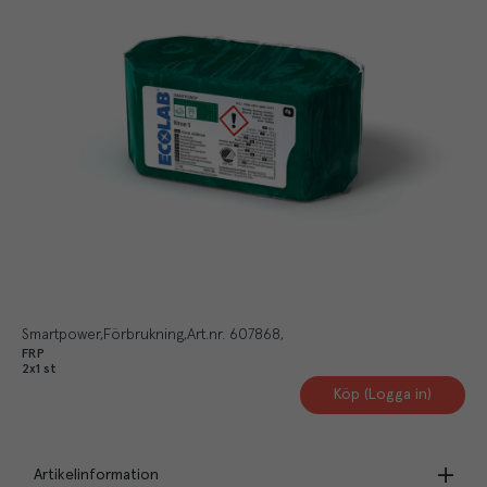
Smartpower
Förbrukning
Art.nr.
607868
FRP
2x1 st
Köp (Logga in)
Artikelinformation