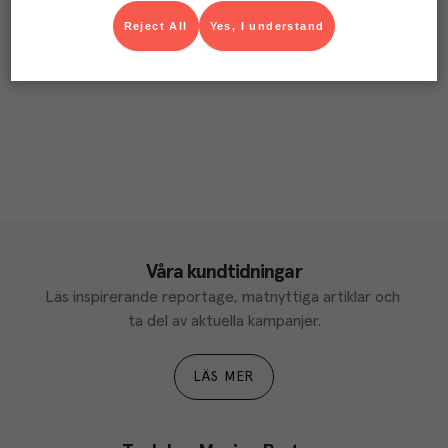
Reject All
Yes, I understand
Våra kundtidningar
Läs inspirerande reportage, matnyttiga artiklar och 
ta del av aktuella kampanjer.
LÄS MER