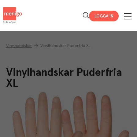
Menigo
LOGGA IN
Vinylhandskar
Vinylhandskar Puderfria XL
Vinylhandskar Puderfria
XL