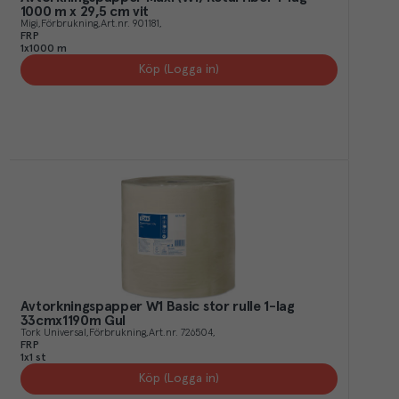
1000 m x 29,5 cm vit
Migi
Förbrukning
Art.nr.
901181
FRP
1x1000 m
Köp (Logga in)
Avtorkningspapper W1 Basic stor rulle 1-lag
33cmx1190m Gul
Tork Universal
Förbrukning
Art.nr.
726504
FRP
1x1 st
Köp (Logga in)