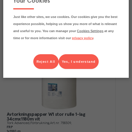
Your Cookies
Avtorkningspapper Plus M2 2-lags
Centrummatad Vit
Just like other sites, we use cookies. Our cookies give you the best
Tork
Förbrukning
Art.nr.
603251
experience possible, helping us show you more of what is relevant
FRP
6x160 m
and useful to you. You can manage your
Cookies Settings
at any
Köp (Logga in)
time or for more information visit our
privacy policy
.
Reject All
Yes, I understand
Avtorkningspapper W1 stor rulle 1-lag
34cmx1180m vit
Tork Advanced
Förbrukning
Art.nr.
758309
FRP
1x1180 m