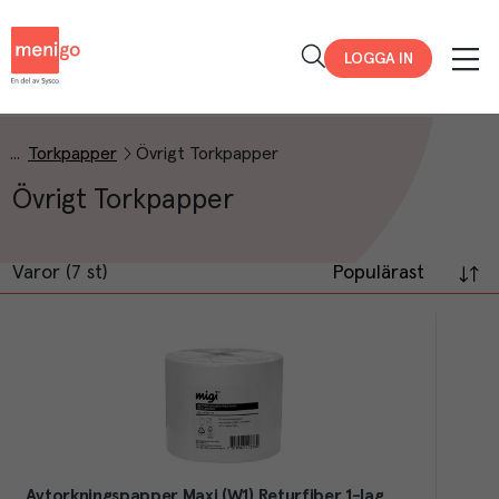
Menigo
LOGGA IN
Torkpapper
Övrigt Torkpapper
Övrigt Torkpapper
Varor (7 st)
Populärast
Avtorkningspapper Maxi (W1) Returfiber 1-lag