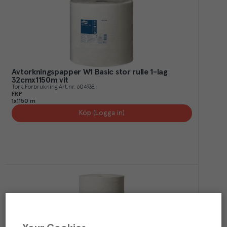
Avtorkningspapper W1 Basic stor rulle 1-lag
32cmx1150m vit
Tork
Förbrukning
Art.nr.
604938
FRP
1x1150 m
Köp (Logga in)