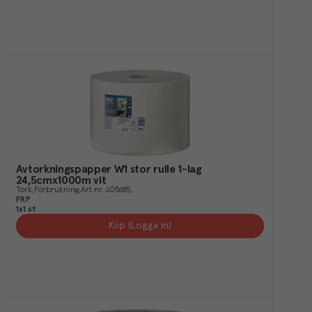
Avtorkningspapper W1 stor rulle 1-lag
24,5cmx1000m vit
Tork
Förbrukning
Art.nr.
605685
FRP
1x1 st
Köp (Logga in)