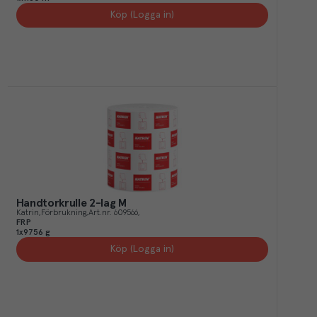
Köp (Logga in)
Handtorkrulle 2-lag M
Katrin
Förbrukning
Art.nr.
609566
FRP
1x9756 g
Köp (Logga in)