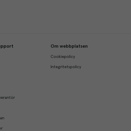
upport
Om webbplatsen
Cookiepolicy
Integritetspolicy
verantör
lan
or