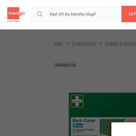
Menigo
Utf
Hem
Förbrukning
Hygien & person
Hållbart val