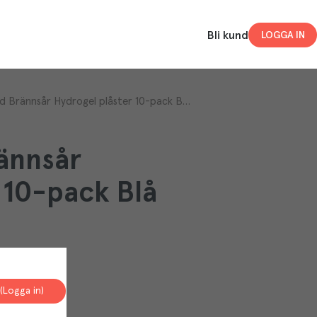
Bli kund
LOGGA IN
Plåster Skydd Brännsår Hydrogel plåster 10-pack Blå Burn cover
rännsår
 10-pack Blå
(Logga in)