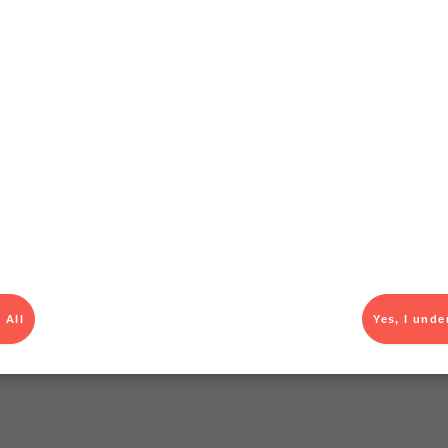
T
el av aktuella kampanjer.
Du som är Menigo-kun
 All
Yes, I unde