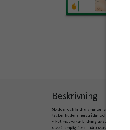
Beskrivning
Skyddar och lindrar smärtan vid mindre brä
täcker hudens nervtrådar och hjälper till at
vilket motverkar bildning av sårskorpor oc
också lämplig för mindre skärsår och skrub