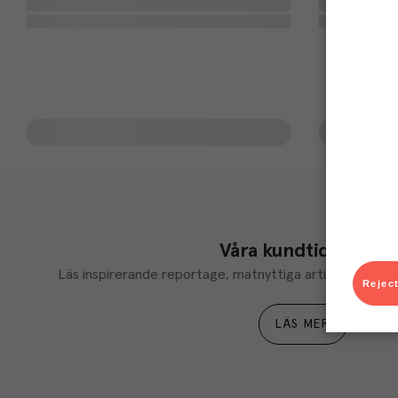
Våra kundtidningar
Läs inspirerande reportage, matnyttiga artiklar och ta d
Reject
LÄS MER