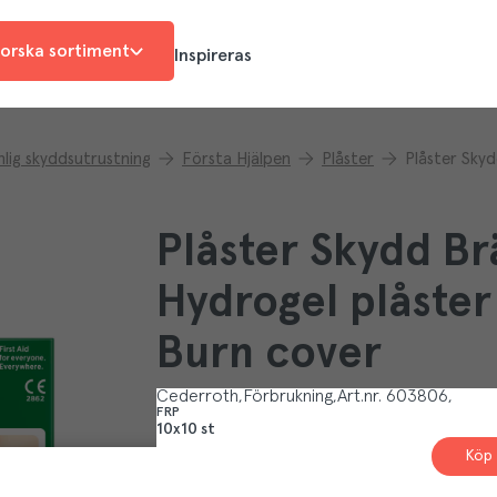
orska sortiment
Inspireras
lig skyddsutrustning
Första Hjälpen
Plåster
Plåster Skydd B
Hydrogel plåster
Burn cover
Cederroth
Förbrukning
Art.nr.
603806
FRP
10x10 st
Köp 