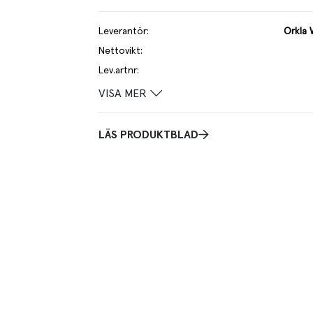
Leverantör
:
Orkla
Nettovikt
:
Lev.artnr
:
VISA MER
LÄS PRODUKTBLAD
Praktisk
nnsår. Sårdynan består av en sval hydrogel som
Innehåll:10 sterila
t lindra smärta. Samtidigt skapas en fuktig miljö
h ger snabbare sårläkning. Cederroth Burn Cover är
bsår.