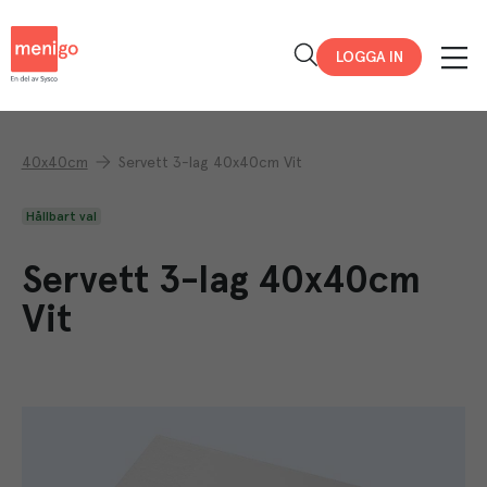
Menigo
LOGGA IN
40x40cm
Servett 3-lag 40x40cm Vit
Hållbart val
Servett 3-lag 40x40cm
Vit