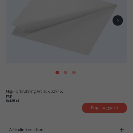
Migi
Förbrukning
Art.nr.
602943
FRP
8x125 st
Köp (Logga in)
Artikelinformation