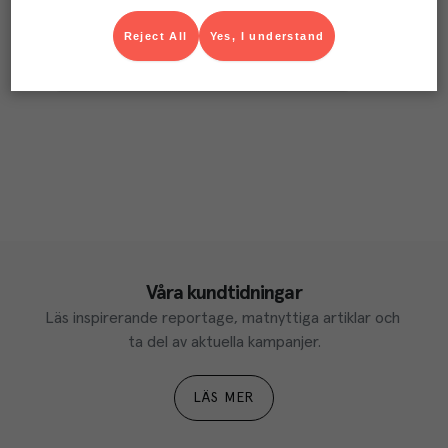
Reject All
Yes, I understand
Våra kundtidningar
Läs inspirerande reportage, matnyttiga artiklar och 
ta del av aktuella kampanjer.
LÄS MER