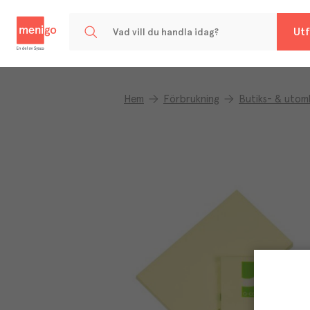
Menigo
Utf
Hem
Förbrukning
Butiks- & utomh