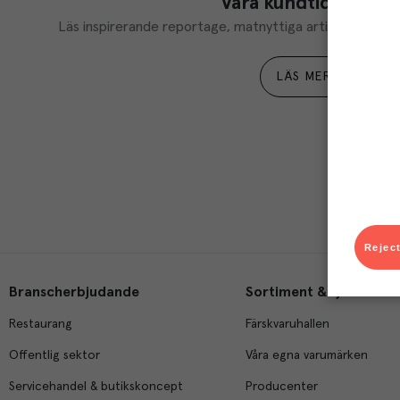
Våra kundtidningar
Läs inspirerande reportage, matnyttiga artiklar och ta d
LÄS MER
Reject
Branscherbjudande
Sortiment & tjänster
Restaurang
Färskvaruhallen
Offentlig sektor
Våra egna varumärken
Servicehandel & butikskoncept
Producenter