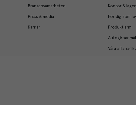
Branschsamarbeten
Kontor & lager
Press & media
För dig som le
Karriär
Produktlarm
Autogiroanmä
Våra affärsvillk