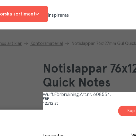
orska sortiment
Inspireras
us artiklar
Kontorsmaterial
Notislappar 76x127mm Gul Quic
Notislappar 76x
Quick Notes
Wulff
Förbrukning
Art.nr.
608534
FRP
12x12 st
Köp 
Leverantör
:
Wu