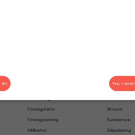
T
el av aktuella kampanjer.
Du som är Menigo-kun
 All
Yes, I unde
Om Menigo
Kontakt & s
Företagsfakta
Bli kund
Företagsledning
Kundservice
Hållbarhet
Säljavdelning