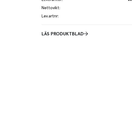
Nettovikt
:
Lev.artnr
:
LÄS PRODUKTBLAD
yttbara och fäster om och om igen. Kvalitet 70g.