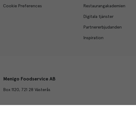
Cookie Preferences
Restaurangakademien
Digitala tjänster
Partnererbjudanden
Inspiration
Menigo Foodservice AB
Box 1120, 721 28 Västerås