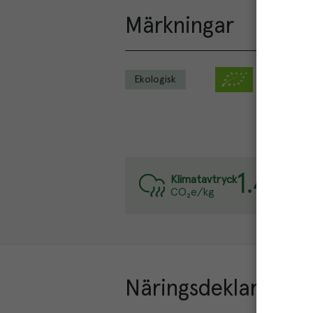
Märkningar
Ekologisk
Veg
1.4
kg
Varj
Klimatavtryck
CO₂e/kg
Läs
Näringsdeklaration