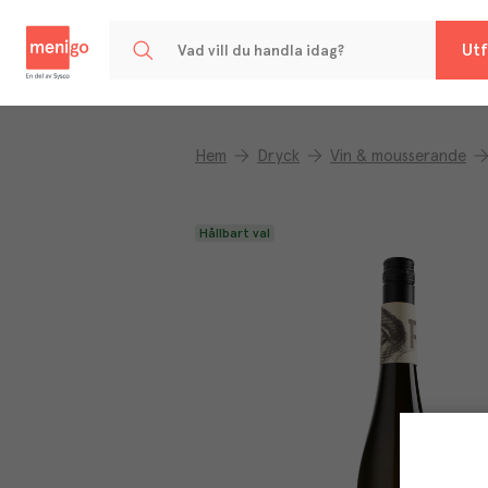
Menigo
Utf
Hem
Dryck
Vin & mousserande
Hållbart val