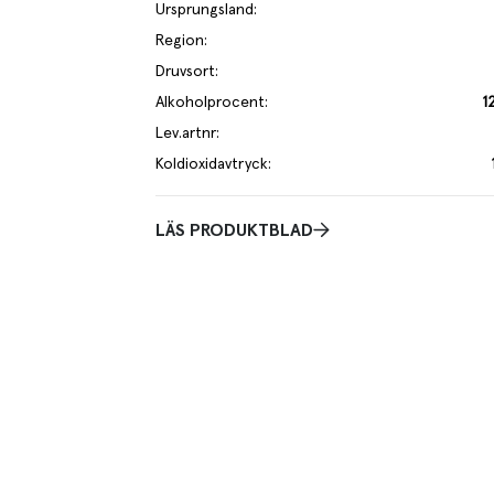
Ursprungsland
:
Region
:
Druvsort
:
Alkoholprocent
:
1
Lev.artnr
:
Koldioxidavtryck
:
LÄS PRODUKTBLAD
skrivning
med en frisk syra och viss fruktsötma med inslag av citrus, honungsmel