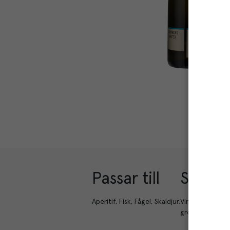
Passar till
Smakbe
Aperitif, Fisk, Fågel, Skaldjur.
Vinet är torrt 
gröna äpplen.