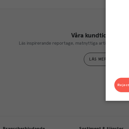
Våra kundtidningar
Läs inspirerande reportage, matnyttiga artiklar och ta d
LÄS MER
Reject
Branscherbjudande
Sortiment & tjänster