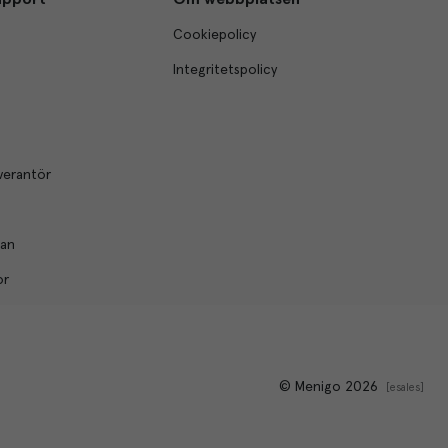
Cookiepolicy
Integritetspolicy
verantör
lan
or
© Menigo 2026
[
esales
]