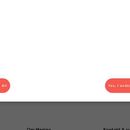
T
el av aktuella kampanjer.
Du som är Menigo-kun
 All
Yes, I unde
Om Menigo
Kontakt & s