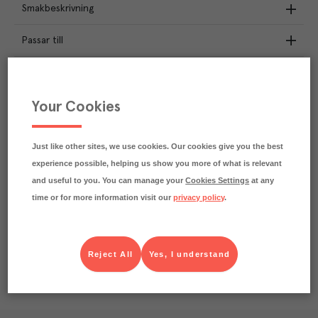
Smakbeskrivning
Passar till
Näringsdeklaration
Your Cookies
1.5
kg
Klimatavtryck
CO₂e/kg
Varje kilo av varan påverkar klimatet motsvarande
Just like other sites, we use cookies. Our cookies give you the best
utsläppen av 1.5 kg koldioxid.
experience possible, helping us show you more of what is relevant
Läs mer om hur vi beräknar klimatavtryck
and useful to you. You can manage your
Cookies Settings
at any
time or for more information visit our
privacy policy
.
Reject All
Yes, I understand