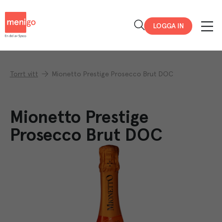
Menigo
LOGGA IN
Torrt vitt
Mionetto Prestige Prosecco Brut DOC
Mionetto Prestige
Prosecco Brut DOC