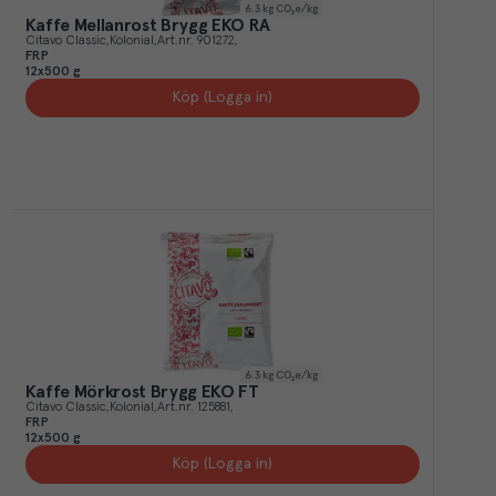
6.3
kg CO₂e/kg
Kaffe Mellanrost Brygg EKO RA
Citavo Classic
Kolonial
Art.nr.
901272
FRP
12x500 g
Köp (Logga in)
6.3
kg CO₂e/kg
Kaffe Mörkrost Brygg EKO FT
Citavo Classic
Kolonial
Art.nr.
125881
FRP
12x500 g
Köp (Logga in)