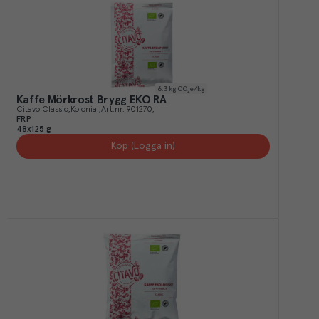
6.3
kg CO₂e/kg
Kaffe Mörkrost Brygg EKO RA
Citavo Classic
Kolonial
Art.nr.
901270
FRP
48x125 g
Köp (Logga in)