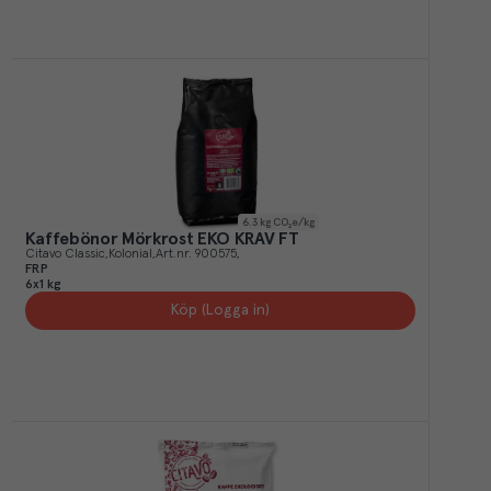
6.3
kg CO₂e/kg
Kaffebönor Mörkrost EKO KRAV FT
Citavo Classic
Kolonial
Art.nr.
900575
FRP
6x1 kg
Köp (Logga in)