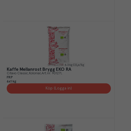
6.3
kg CO₂e/kg
Kaffe Mellanrost Brygg EKO RA
Citavo Classic
Kolonial
Art.nr.
901271
FRP
6x1 kg
Köp (Logga in)