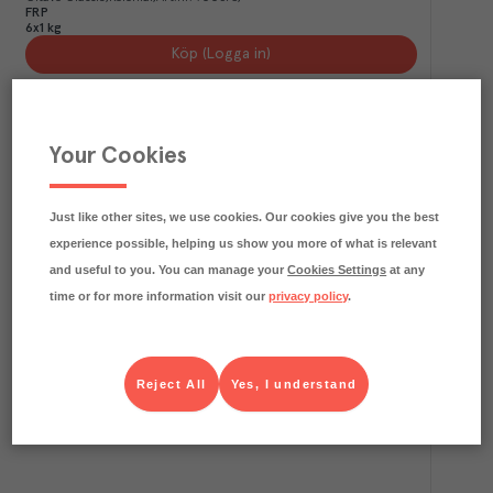
FRP
6x1 kg
Köp (Logga in)
Your Cookies
Just like other sites, we use cookies. Our cookies give you the best
experience possible, helping us show you more of what is relevant
and useful to you. You can manage your
Cookies Settings
at any
time or for more information visit our
privacy policy
.
6.3
kg CO₂e/kg
Kaffe Mörkrost Brygg EKO FT
Citavo Classic
Kolonial
Art.nr.
125882
FRP
Reject All
Yes, I understand
60x100 g
Köp (Logga in)