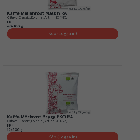
6.3
kg CO₂e/kg
Kaffe Mellanrost Maskin RA
Citavo Classic
Kolonial
Art.nr.
104915
FRP
60x100 g
Köp (Logga in)
6.3
kg CO₂e/kg
Kaffe Mörkrost Brygg EKO RA
Citavo Classic
Kolonial
Art.nr.
901273
FRP
12x500 g
Köp (Logga in)