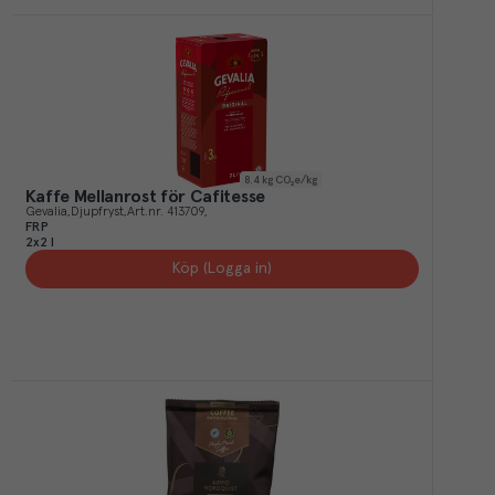
8.4
kg CO₂e/kg
Kaffe Mellanrost för Cafitesse
Gevalia
Djupfryst
Art.nr.
413709
FRP
2x2 l
Köp (Logga in)