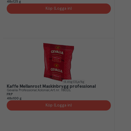
48x125 g
Köp (Logga in)
13.4
kg CO₂e/kg
Kaffe Mellanrost Maskinbrygg professional
Gevalia Professional
Kolonial
Art.nr.
118026
FRP
48x100 g
Köp (Logga in)