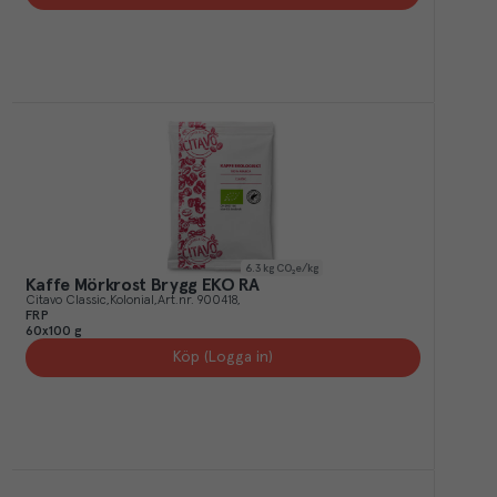
6.3
kg CO₂e/kg
Kaffe Mörkrost Brygg EKO RA
Citavo Classic
Kolonial
Art.nr.
900418
FRP
60x100 g
Köp (Logga in)