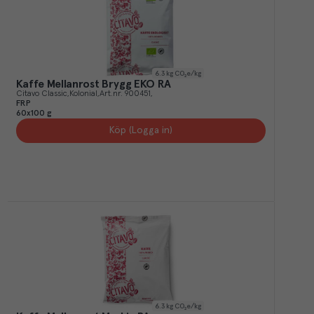
6.3
kg CO₂e/kg
Kaffe Mellanrost Brygg EKO RA
Citavo Classic
Kolonial
Art.nr.
900451
FRP
60x100 g
Köp (Logga in)
6.3
kg CO₂e/kg