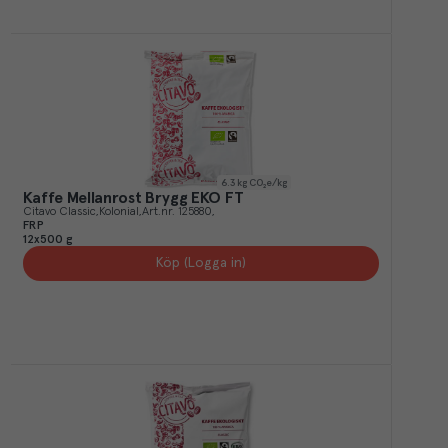
6.3
kg CO₂e/kg
Kaffe Mellanrost Brygg EKO FT
Citavo Classic
Kolonial
Art.nr.
125880
FRP
12x500 g
Köp (Logga in)