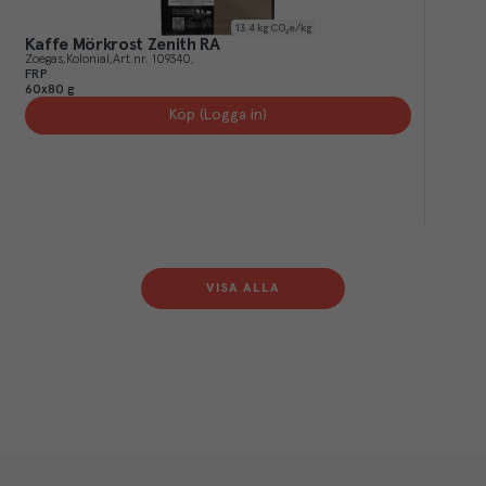
13.4
kg CO₂e/kg
Kaffe Mörkrost Zenith RA
Zoegas
Kolonial
Art.nr.
109340
FRP
60x80 g
Köp (Logga in)
VISA ALLA