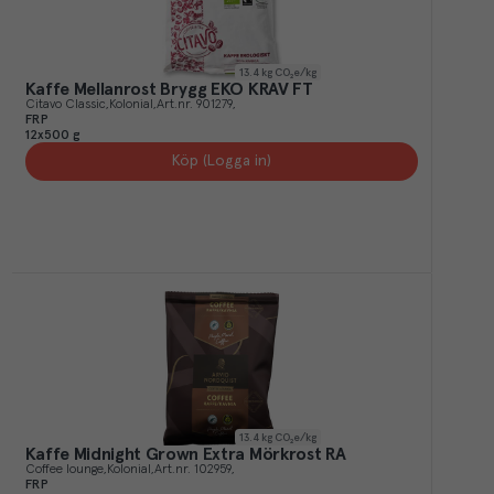
13.4
kg CO₂e/kg
Kaffe Mellanrost Brygg EKO KRAV FT
Citavo Classic
Kolonial
Art.nr.
901279
FRP
12x500 g
Köp (Logga in)
13.4
kg CO₂e/kg
Kaffe Midnight Grown Extra Mörkrost RA
Coffee lounge
Kolonial
Art.nr.
102959
FRP