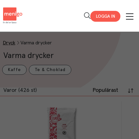
Menigo
LOGGA IN
Dryck
Varma drycker
Varma drycker
Kaffe
Te & Choklad
Varor (426 st)
Populärast