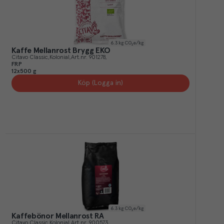
6.3
kg CO₂e/kg
Kaffe Mellanrost Brygg EKO
Citavo Classic
Kolonial
Art.nr.
901278
FRP
12x500 g
Köp (Logga in)
6.3
kg CO₂e/kg
Kaffebönor Mellanrost RA
Citavo Classic
Kolonial
Art.nr.
900573