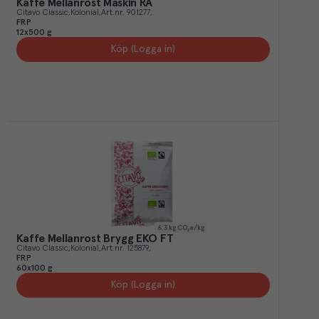
Kaffe Mellanrost Maskin RA
Citavo Classic
Kolonial
Art.nr.
901277
FRP
12x500 g
Köp (Logga in)
6.3
kg CO₂e/kg
Kaffe Mellanrost Brygg EKO FT
Citavo Classic
Kolonial
Art.nr.
125879
FRP
60x100 g
Köp (Logga in)