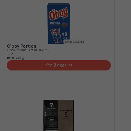
5.9
kg CO₂e/kg
O'boy Portion
Oboy
Kolonial
Art.nr.
106821
FRP
10x10x28 g
Köp (Logga in)