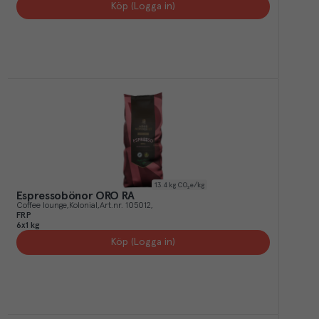
Köp (Logga in)
13.4
kg CO₂e/kg
Espressobönor ORO RA
Coffee lounge
Kolonial
Art.nr.
105012
FRP
6x1 kg
Köp (Logga in)