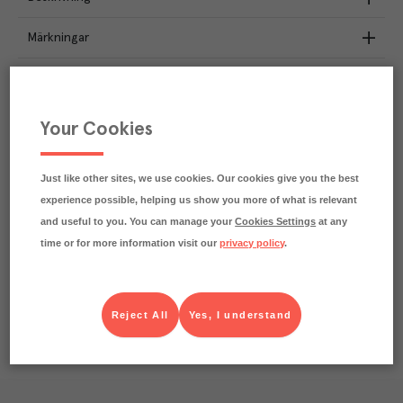
Märkningar
Näringsdeklaration
4.6
kg
Your Cookies
Klimatavtryck
CO₂e/kg
Varje kilo av varan påverkar klimatet motsvarande
utsläppen av 4.6 kg koldioxid.
Just like other sites, we use cookies. Our cookies give you the best
Läs mer om hur vi beräknar klimatavtryck
experience possible, helping us show you more of what is relevant
and useful to you. You can manage your
Cookies Settings
at any
time or for more information visit our
privacy policy
.
Reject All
Yes, I understand