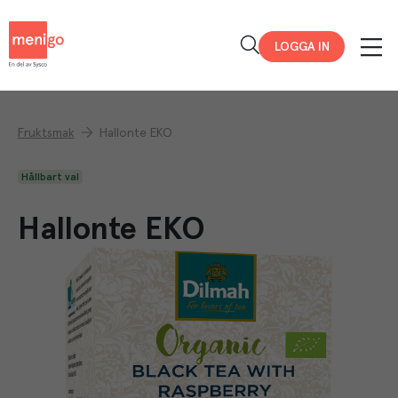
Menigo
LOGGA IN
Fruktsmak
Hallonte EKO
Hållbart val
Hallonte EKO