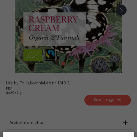
Life by Follis
Kolonial
Art.nr.
124012
FRP
6x20x2 g
Köp (Logga in)
Artikelinformation
Beskrivning