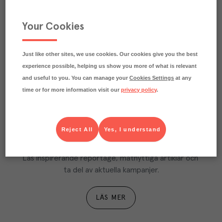
Märkningar
Your Cookies
Näringsdeklaration
Just like other sites, we use cookies. Our cookies give you the best
experience possible, helping us show you more of what is relevant
and useful to you. You can manage your
Cookies Settings
at any
time or for more information visit our
privacy policy
.
Reject All
Yes, I understand
Våra kundtidningar
Läs inspirerande reportage, matnyttiga artiklar och 
ta del av aktuella kampanjer.
LÄS MER