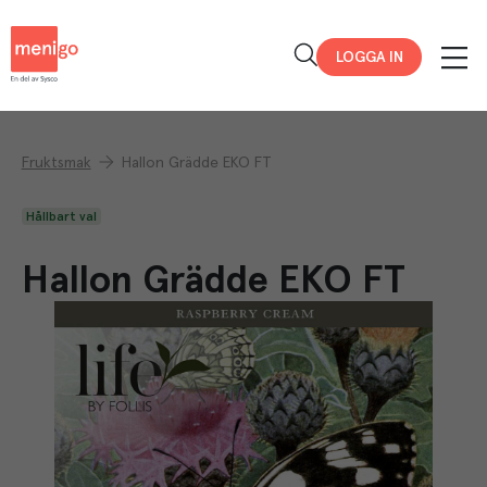
Menigo
LOGGA IN
Fruktsmak
Hallon Grädde EKO FT
Hållbart val
Hallon Grädde EKO FT