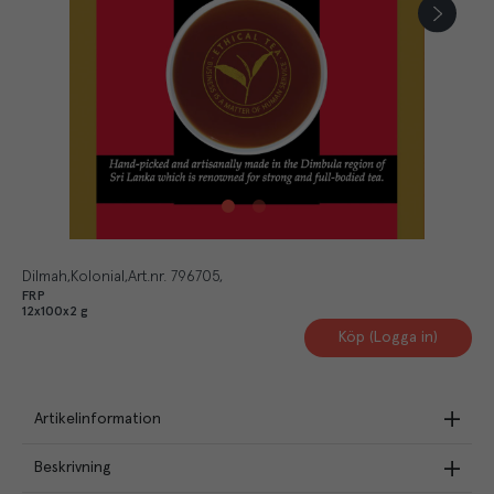
Dilmah
Kolonial
Art.nr.
796705
FRP
12x100x2 g
Köp (Logga in)
Artikelinformation
Beskrivning