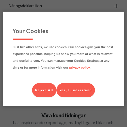
Näringsdeklaration
4.6
kg
Klimatavtryck
CO₂e/kg
Your Cookies
Varje kilo av varan påverkar klimatet motsvarande
utsläppen av 4.6 kg koldioxid.
Läs mer om hur vi beräknar klimatavtryck
Just like other sites, we use cookies. Our cookies give you the best
experience possible, helping us show you more of what is relevant
and useful to you. You can manage your
Cookies Settings
at any
time or for more information visit our
privacy policy
.
Reject All
Yes, I understand
Våra kundtidningar
Läs inspirerande reportage, matnyttiga artiklar och 