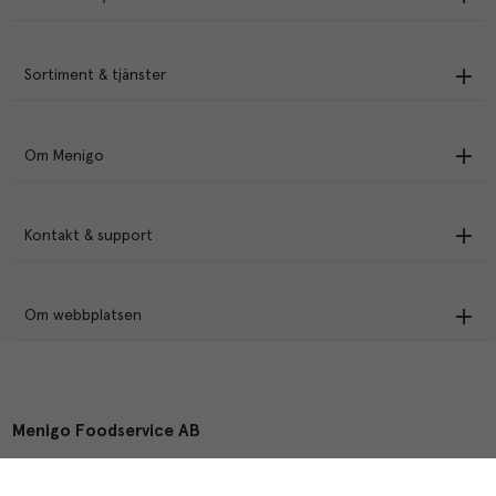
Sortiment & tjänster
Om Menigo
Kontakt & support
Om webbplatsen
Menigo Foodservice AB
Box 1120, 721 28 Västerås