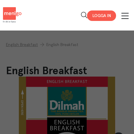
Menigo
LOGGA IN
English Breakfast
English Breakfast
English Breakfast