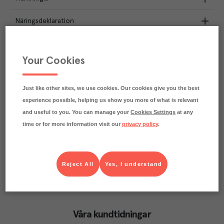
Näringsdeklaration
4.5
kg
Klimatavtryck
CO₂e/kg
Your Cookies
Varje kilo av varan påverkar klimatet motsvarande
utsläppen av 4.5 kg koldioxid.
Läs mer om hur vi beräknar klimatavtryck
Just like other sites, we use cookies. Our cookies give you the best
experience possible, helping us show you more of what is relevant
and useful to you. You can manage your
Cookies Settings
at any
time or for more information visit our
privacy policy
.
Reject All
Yes, I understand
Våra kundtidningar