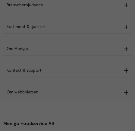
Branscherbjudande
Sortiment & tjänster
Om Menigo
Kontakt & support
Om webbplatsen
Menigo Foodservice AB
Box 1120, 721 28 Västerås