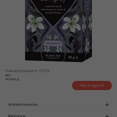
Pukka
Kolonial
Art.nr.
129725
FRP
4x20x2 g
Köp (Logga in)
Artikelinformation
Märkningar