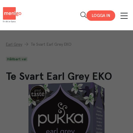
Menigo
LOGGA IN
Earl Grey
Te Svart Earl Grey EKO
Hållbart val
Te Svart Earl Grey EKO