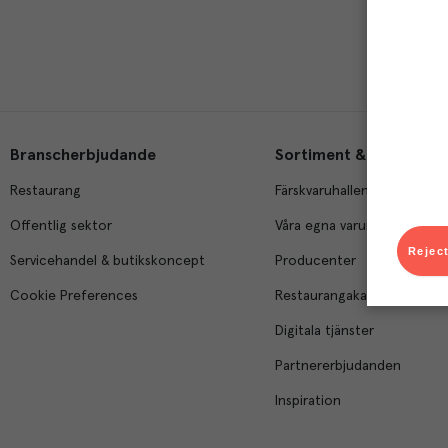
Branscherbjudande
Sortiment & tjänster
Restaurang
Färskvaruhallen
Offentlig sektor
Våra egna varumärken
Reject
Servicehandel & butikskoncept
Producenter
Cookie Preferences
Restaurangakademien
Digitala tjänster
Partnererbjudanden
Inspiration