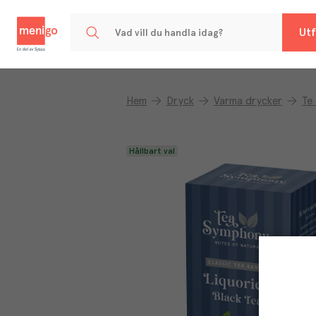
Menigo
Utf
Hem
Dryck
Varma drycker
Te
Hållbart val