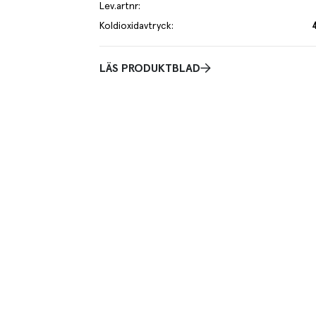
Lev.artnr
:
Koldioxidavtryck
:
LÄS PRODUKTBLAD
je kilo av varan påverkar klimatet motsvarande utsläppen av 4.7 kg
 mer om hur vi beräknar klimatavtryck