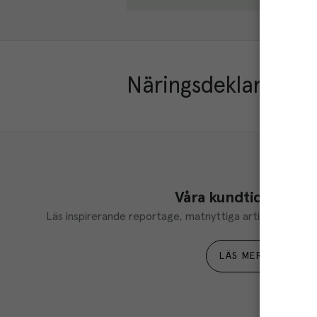
Näringsdeklaration
Våra kundtidningar
Läs inspirerande reportage, matnyttiga artiklar och ta d
LÄS MER