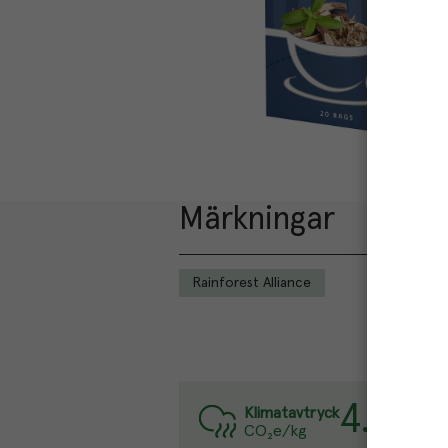
Märkningar
Rainforest Alliance
4.7
kg
Var
Klimatavtryck
CO₂e/kg
Läs