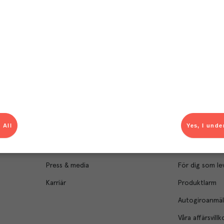
Om Menigo
Kontakt & s
Företagsfakta
Bli kund
Företagsledning
Kundservice
 All
Yes, I unde
Hållbarhet
Säljavdelning
Branschsamarbeten
Kontor & lager
Press & media
För dig som le
Karriär
Produktlarm
Autogiroanmä
Våra affärsvillk