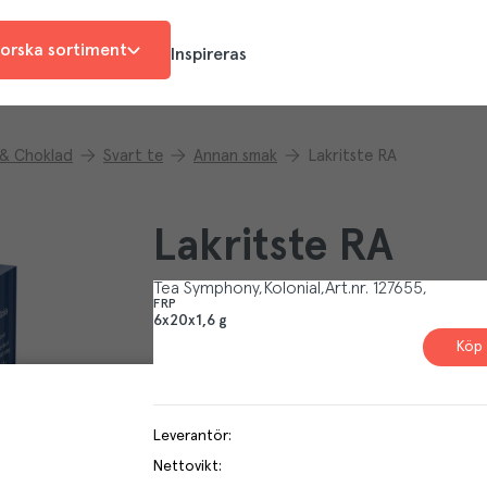
orska sortiment
Inspireras
 & Choklad
Svart te
Annan smak
Lakritste RA
Lakritste RA
Tea Symphony
Kolonial
Art.nr.
127655
FRP
6x20x1,6 g
Köp 
Leverantör
:
Nettovikt
: