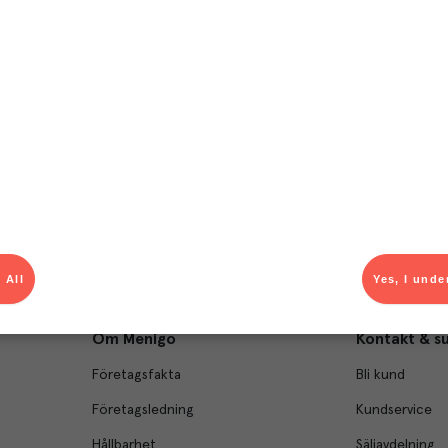
T
el av aktuella kampanjer.
Du som är Menigo-kun
 All
Yes, I unde
Om Menigo
Kontakt & s
Företagsfakta
Bli kund
Företagsledning
Kundservice
Hållbarhet
Säljavdelning