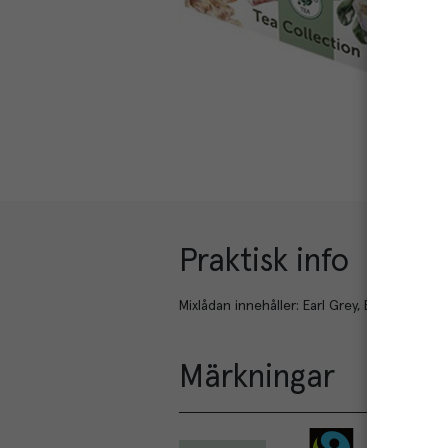
Praktisk info
Mixlådan innehåller: Earl Grey, English Break
Märkningar