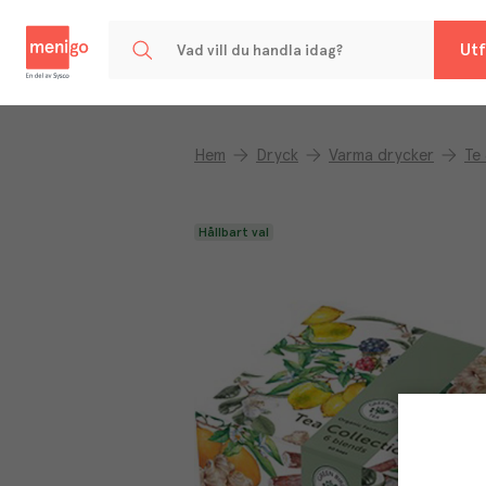
Menigo
Utf
Hem
Dryck
Varma drycker
Te
Hållbart val