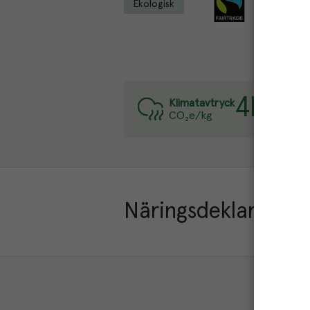
Ekologisk
4
kg
Varje k
Klimatavtryck
CO₂e/kg
Läs mer
Näringsdeklaration