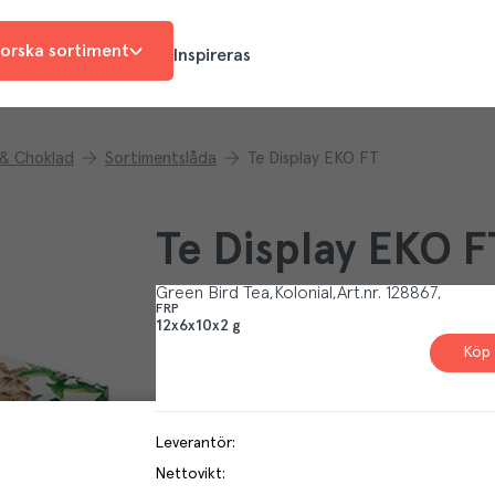
orska sortiment
Inspireras
 & Choklad
Sortimentslåda
Te Display EKO FT
Te Display EKO F
Green Bird Tea
Kolonial
Art.nr.
128867
FRP
12x6x10x2 g
Köp 
Leverantör
:
Nettovikt
: