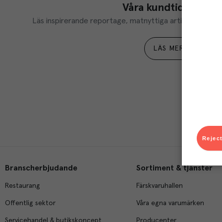
Våra kundtidningar
Läs inspirerande reportage, matnyttiga artiklar och ta d
LÄS MER
Reject
Branscherbjudande
Sortiment & tjänster
Restaurang
Färskvaruhallen
Offentlig sektor
Våra egna varumärken
Servicehandel & butikskoncept
Producenter