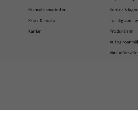
Branschsamarbeten
Kontor & lager
Press & media
För dig som le
Karriär
Produktlarm
Autogiroanmä
Våra affärsvillk