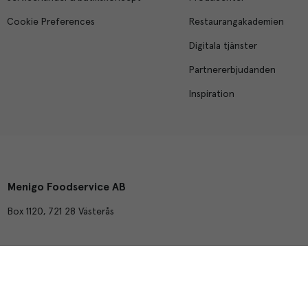
Cookie Preferences
Restaurangakademien
Digitala tjänster
Partnererbjudanden
Inspiration
Menigo Foodservice AB
Box 1120, 721 28 Västerås