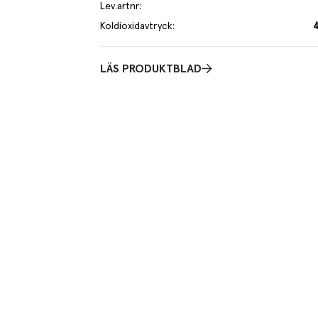
Lev.artnr
:
Koldioxidavtryck
:
LÄS PRODUKTBLAD
fast, Lakrits, Skogsbär, Grönt te Citron, svart vinbär