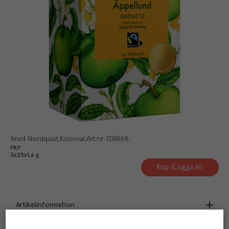
Arvid Nordquist
Kolonial
Art.nr.
128868
FRP
3x25x1,6 g
Köp (Logga in)
Artikelinformation
Märkningar