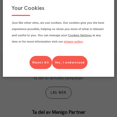
Your Cookies
Näringsdeklaration
Just like other sites, we use cookies. Our cookies give you the best
experience possible, helping us show you more of what is relevant
and useful to you. You can manage your
Cookies Settings
at any
time or for more information visit our
privacy policy
.
Reject All
Yes, I understand
Våra kundtidningar
Läs inspirerande reportage, matnyttiga artiklar och 
ta del av aktuella kampanjer.
LÄS MER
Ta del av Menigo Partner