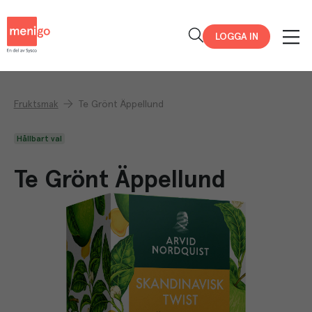
Menigo
LOGGA IN
Fruktsmak
Te Grönt Äppellund
Hållbart val
Te Grönt Äppellund