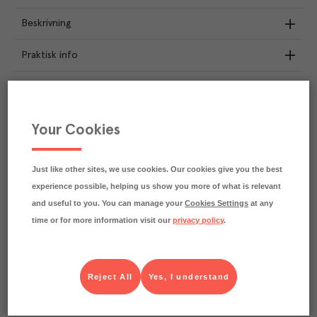
Beskrivning
Praktisk info
Märkningar
Näringsdeklaration
Your Cookies
13.4
kg
Klimatavtryck
CO₂e/kg
Just like other sites, we use cookies. Our cookies give you the best
Varje kilo av varan påverkar klimatet motsvarande
experience possible, helping us show you more of what is relevant
utsläppen av 13.4 kg koldioxid.
and useful to you. You can manage your
Cookies Settings
at any
Läs mer om hur vi beräknar klimatavtryck
time or for more information visit our
privacy policy
.
Reject All
Yes, I understand