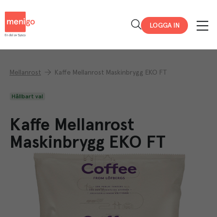
Menigo
LOGGA IN
Mellanrost
Kaffe Mellanrost Maskinbrygg EKO FT
Hållbart val
Kaffe Mellanrost
Maskinbrygg EKO FT