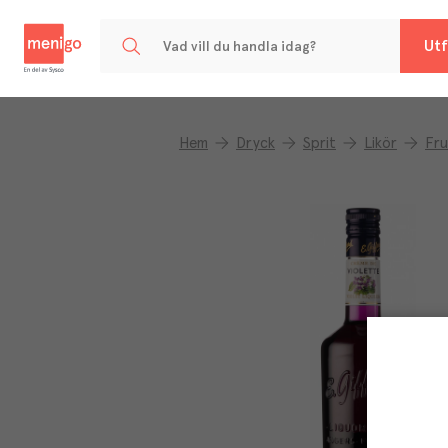
Menigo
Utf
Hem
Dryck
Sprit
Likör
Fru