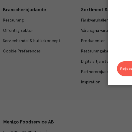
Branscherbjudande
Sortiment & tjänster
Restaurang
Färskvaruhallen
Offentlig sektor
Våra egna varumärken
Servicehandel & butikskoncept
Producenter
Cookie Preferences
Restaurangakademien
Digitala tjänster
Reject
Partnererbjudanden
Inspiration
Menigo Foodservice AB