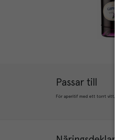
Passar till
För aperitif med ett torrt vitt, rosé eller 