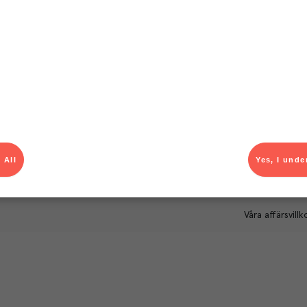
Om Menigo
Kontakt & s
Företagsfakta
Bli kund
Företagsledning
Kundservice
Hållbarhet
Säljavdelning
Branschsamarbeten
Kontor & lager
Press & media
För dig som le
 All
Yes, I unde
Karriär
Produktlarm
Autogiroanmä
Våra affärsvillk