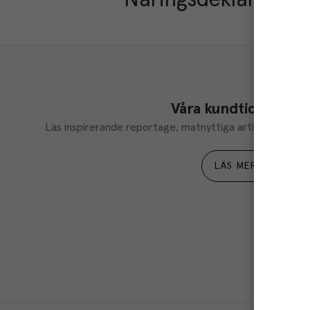
Näringsdeklaration
Våra kundtidningar
Läs inspirerande reportage, matnyttiga artiklar och ta d
LÄS MER