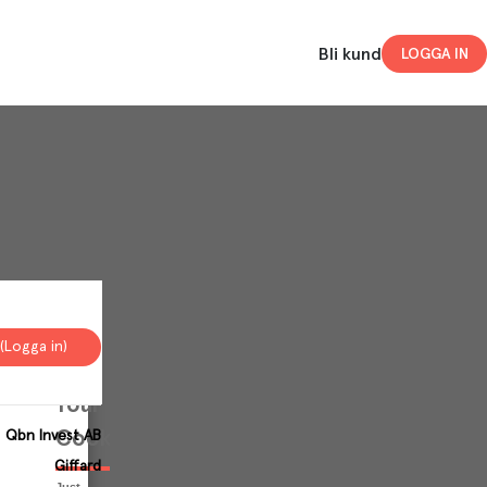
Bli kund
LOGGA IN
(Logga in)
Your
Cookies
Qbn Invest AB
Giffard