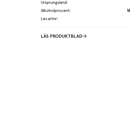
Ursprungsland
:
Alkoholprocent
:
1
Lev.artnr
:
LÄS PRODUKTBLAD
Smakbeskrivning
mousserande vin.
Blommig arom. Vårsmaker med blommiga toner viol, ros.
len.