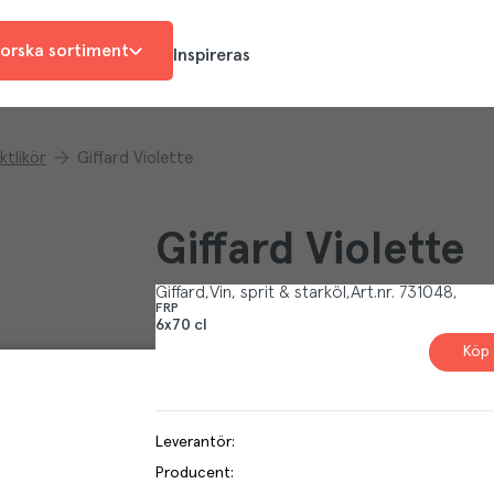
orska sortiment
Inspireras
ktlikör
Giffard Violette
Giffard Violette
Giffard
Vin, sprit & starköl
Art.nr.
731048
FRP
6x70 cl
Köp 
Leverantör
:
Producent
: