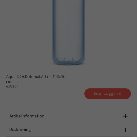
Aqua DOr
Kolonial
Art.nr.
118578
FRP
6x1,25 l
Köp (Logga in)
Artikelinformation
Beskrivning