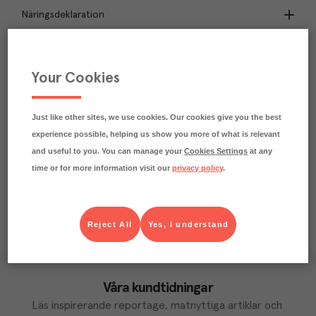
Näringsdeklaration
0.8
kg
Klimatavtryck
CO₂e/kg
Your Cookies
Varje kilo av varan påverkar klimatet motsvarande
utsläppen av 0.8 kg koldioxid.
Läs mer om hur vi beräknar klimatavtryck
Just like other sites, we use cookies. Our cookies give you the best
experience possible, helping us show you more of what is relevant
and useful to you. You can manage your
Cookies Settings
at any
time or for more information visit our
privacy policy
.
Reject All
Yes, I understand
Våra kundtidningar
Läs inspirerande reportage, matnyttiga artiklar och 