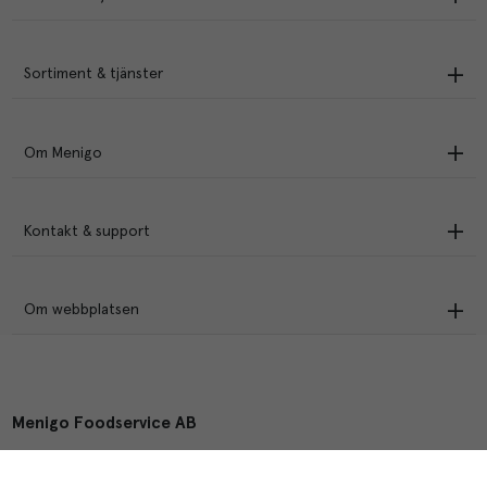
Sortiment & tjänster
Om Menigo
Kontakt & support
Om webbplatsen
Menigo Foodservice AB
Box 1120, 721 28 Västerås