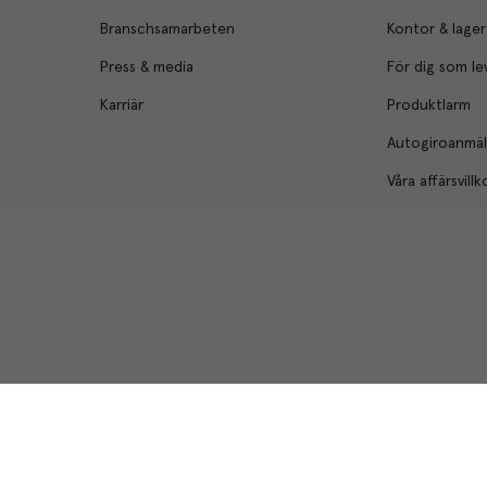
Branschsamarbeten
Kontor & lager
Press & media
För dig som le
Karriär
Produktlarm
Autogiroanmä
Våra affärsvillk