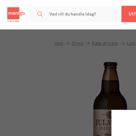
Menigo
Utf
Hem
Dryck
Kalla drycker
Läsk