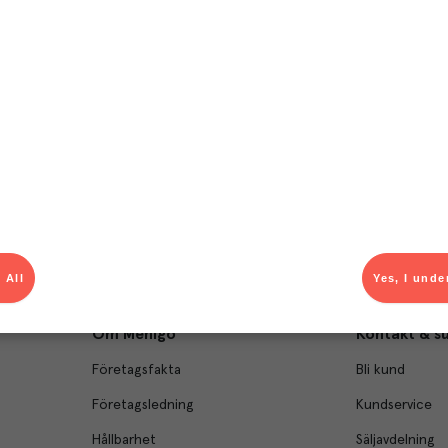
T
el av aktuella kampanjer.
Du som är Menigo-kun
 All
Yes, I unde
Om Menigo
Kontakt & s
Företagsfakta
Bli kund
Företagsledning
Kundservice
Hållbarhet
Säljavdelning