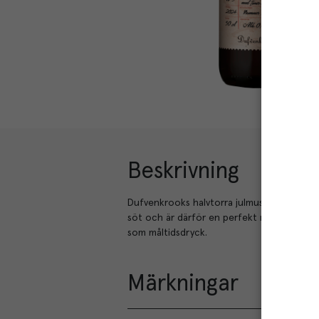
Beskrivning
Dufvenkrooks halvtorra julmust är en klassis
söt och är därför en perfekt måltidsdryck v
som måltidsdryck.
Märkningar