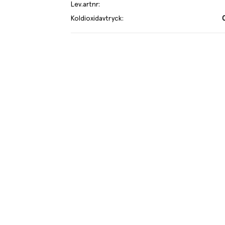
Lev.artnr
:
Koldioxidavtryck
:
k julmust gjort på traditionellt vis. Musten är mindre
id jul. Serveras vid 8-10°C som sällskapsdryck eller