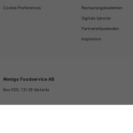
Cookie Preferences
Restaurangakademien
Digitala tjänster
Partnererbjudanden
Inspiration
Menigo Foodservice AB
Box 1120, 721 28 Västerås