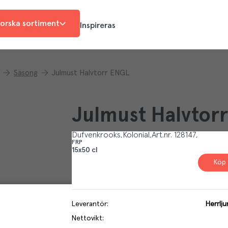
orska sortiment
Inspireras
Säsong
Julmust Halvtorr ENGL
Julmust Halvtor
Dufvenkrooks
Kolonial
Art.nr.
128147
FRP
15x50 cl
Köp 
Leverantör
:
Herrlj
Nettovikt
: