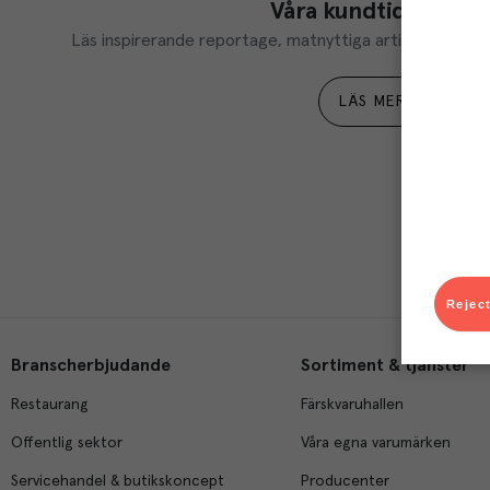
Våra kundtidningar
Läs inspirerande reportage, matnyttiga artiklar och ta d
LÄS MER
Reject
Branscherbjudande
Sortiment & tjänster
Restaurang
Färskvaruhallen
Offentlig sektor
Våra egna varumärken
Servicehandel & butikskoncept
Producenter