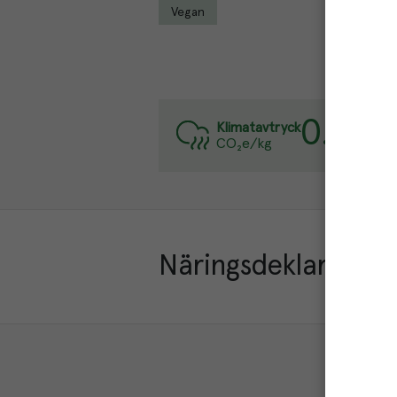
Vegan
0.8
kg
Va
Klimatavtryck
CO₂e/kg
Lä
Näringsdeklaration