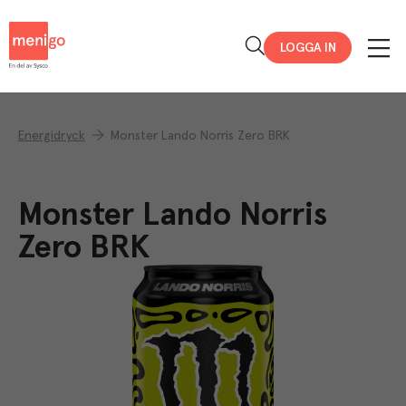
Menigo
LOGGA IN
Energidryck
Monster Lando Norris Zero BRK
Monster Lando Norris
Zero BRK