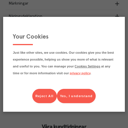
Märkningar
Näringsdeklaration
0.6
kg
Klimatavtryck
Your Cookies
CO₂e/kg
Varje kilo av varan påverkar klimatet motsvarande
utsläppen av 0.6 kg koldioxid.
Just like other sites, we use cookies. Our cookies give you the best
Läs mer om hur vi beräknar klimatavtryck
experience possible, helping us show you more of what is relevant
and useful to you. You can manage your
Cookies Settings
at any
time or for more information visit our
privacy policy
.
Reject All
Yes, I understand
Våra kundtidningar