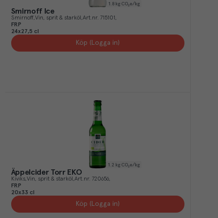
1.8
kg CO₂e/kg
Smirnoff Ice
Smirnoff
Vin, sprit & starköl
Art.nr.
715101
FRP
24x27,5 cl
Köp (Logga in)
1.2
kg CO₂e/kg
Äppelcider Torr EKO
Kiviks
Vin, sprit & starköl
Art.nr.
720656
FRP
20x33 cl
Köp (Logga in)