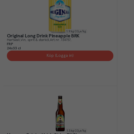
1.9
kg CO₂e/kg
Original Long Drink Pineapple BRK
Hartwall
Vin, sprit & starköl
Art.nr.
734757
FRP
24x33 cl
Köp (Logga in)
1.3
kg CO₂e/kg