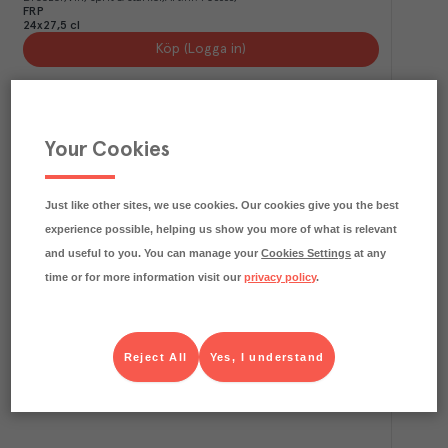
FRP
24x27,5 cl
Köp (Logga in)
Your Cookies
Just like other sites, we use cookies. Our cookies give you the best
experience possible, helping us show you more of what is relevant
and useful to you. You can manage your
Cookies Settings
at any
time or for more information visit our
privacy policy
.
1.8
kg CO₂e/kg
Stones Ginger Joe
Stones
Vin, sprit & starköl
Art.nr.
717708
FRP
24x33 cl
Reject All
Yes, I understand
Köp (Logga in)