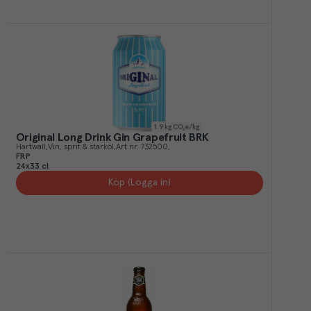
1.9
kg CO₂e/kg
Original Long Drink Gin Grapefruit BRK
Hartwall
Vin, sprit & starköl
Art.nr.
732500
FRP
24x33 cl
Köp (Logga in)