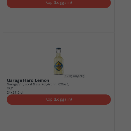
Köp (Logga in)
1.7
kg CO₂e/kg
Garage Hard Lemon
Garage
Vin, sprit & starköl
Art.nr.
720623
FRP
24x27,5 cl
Köp (Logga in)