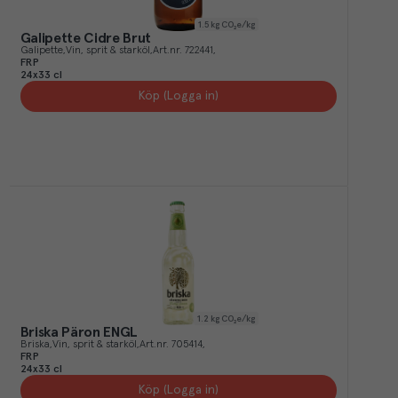
1.5
kg CO₂e/kg
Galipette Cidre Brut
Galipette
Vin, sprit & starköl
Art.nr.
722441
FRP
24x33 cl
Köp (Logga in)
1.2
kg CO₂e/kg
Briska Päron ENGL
Briska
Vin, sprit & starköl
Art.nr.
705414
FRP
24x33 cl
Köp (Logga in)