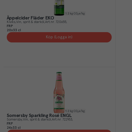
1.2
kg CO₂e/kg
Äppelcider Fläder EKO
Kiviks
Vin, sprit & starköl
Art.nr.
720655
FRP
20x33 cl
Köp (Logga in)
1.2
kg CO₂e/kg
Somersby Sparkling Rosé ENGL
Somersby
Vin, sprit & starköl
Art.nr.
722933
FRP
24x33 cl