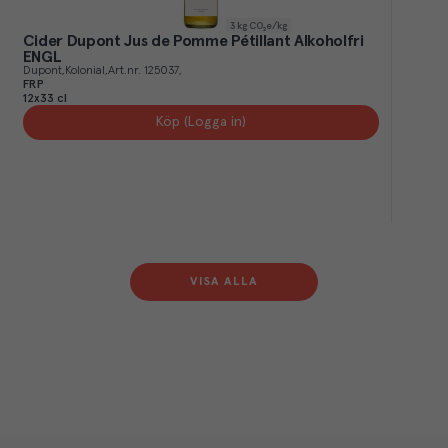
3
kg CO₂e/kg
Cider Dupont Jus de Pomme Pétillant Alkoholfri
ENGL
Dupont
Kolonial
Art.nr.
125037
FRP
12x33 cl
Köp (Logga in)
VISA ALLA