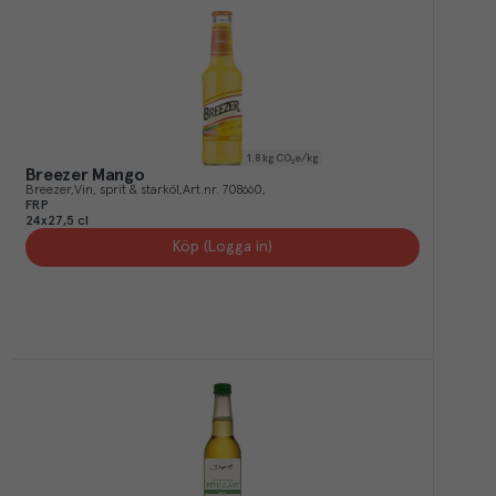
1.8
kg CO₂e/kg
Breezer Mango
Breezer
Vin, sprit & starköl
Art.nr.
708660
FRP
24x27,5 cl
Köp (Logga in)