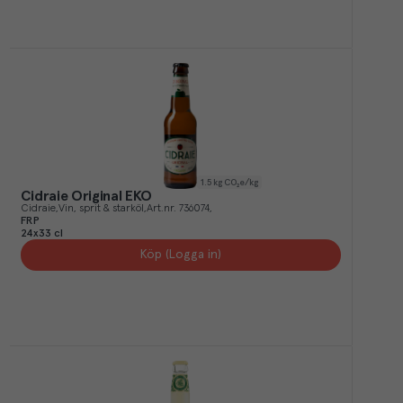
1.5
kg CO₂e/kg
Cidraie Original EKO
Cidraie
Vin, sprit & starköl
Art.nr.
736074
FRP
24x33 cl
Köp (Logga in)