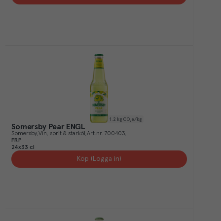
1.2
kg CO₂e/kg
Somersby Pear ENGL
Somersby
Vin, sprit & starköl
Art.nr.
700403
FRP
24x33 cl
Köp (Logga in)