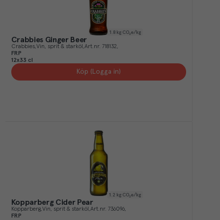
1.8
kg CO₂e/kg
Crabbies Ginger Beer
Crabbies
Vin, sprit & starköl
Art.nr.
718132
FRP
12x33 cl
Köp (Logga in)
1.2
kg CO₂e/kg
Kopparberg Cider Pear
Kopparberg
Vin, sprit & starköl
Art.nr.
736096
FRP