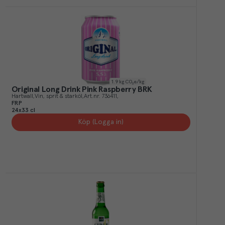
1.9
kg CO₂e/kg
Original Long Drink Pink Raspberry BRK
Hartwall
Vin, sprit & starköl
Art.nr.
736411
FRP
24x33 cl
Köp (Logga in)