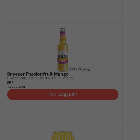
1.8
kg CO₂e/kg
Breezer Passionfruit Mango
Breezer
Vin, sprit & starköl
Art.nr.
732312
FRP
24x27,5 cl
Köp (Logga in)