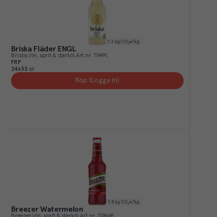
1.2
kg CO₂e/kg
Briska Fläder ENGL
Briska
Vin, sprit & starköl
Art.nr.
719491
FRP
24x33 cl
Köp (Logga in)
1.8
kg CO₂e/kg
Breezer Watermelon
Breezer
Vin, sprit & starköl
Art.nr.
708668