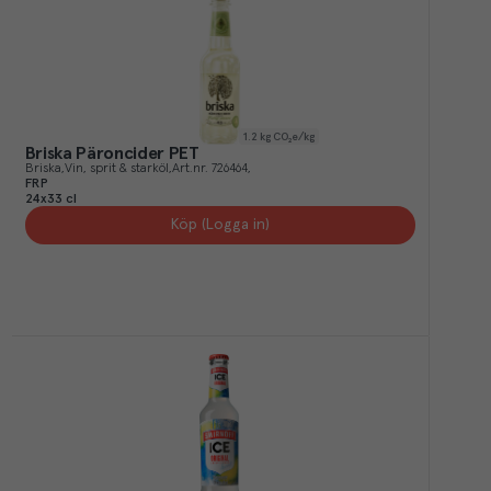
1.2
kg CO₂e/kg
Briska Päroncider PET
Briska
Vin, sprit & starköl
Art.nr.
726464
FRP
24x33 cl
Köp (Logga in)