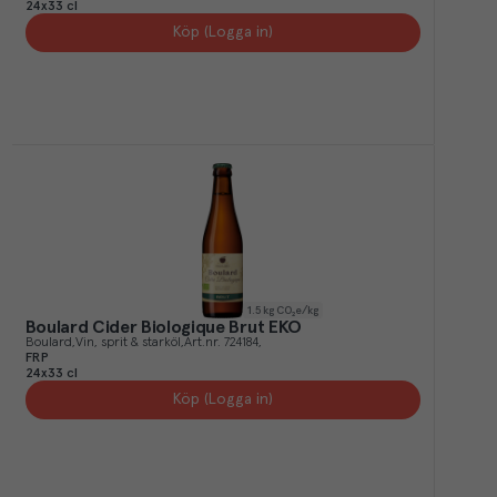
24x33 cl
Köp (Logga in)
1.5
kg CO₂e/kg
Boulard Cider Biologique Brut EKO
Boulard
Vin, sprit & starköl
Art.nr.
724184
FRP
24x33 cl
Köp (Logga in)