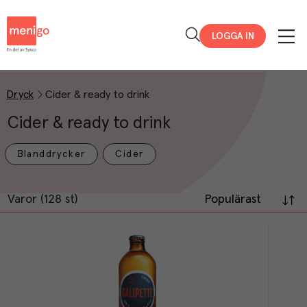
Menigo
LOGGA IN
Dryck
Cider & ready to drink
Cider & ready to drink
Blanddrycker
Cider
Varor (128 st)
Populärast