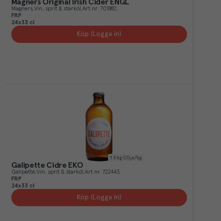
Magners Original Irish Cider ENGL
Magners
Vin, sprit & starköl
Art.nr.
701882
FRP
24x33 cl
Köp (Logga in)
1.5
kg CO₂e/kg
Galipette Cidre EKO
Galipette
Vin, sprit & starköl
Art.nr.
722443
FRP
24x33 cl
Köp (Logga in)