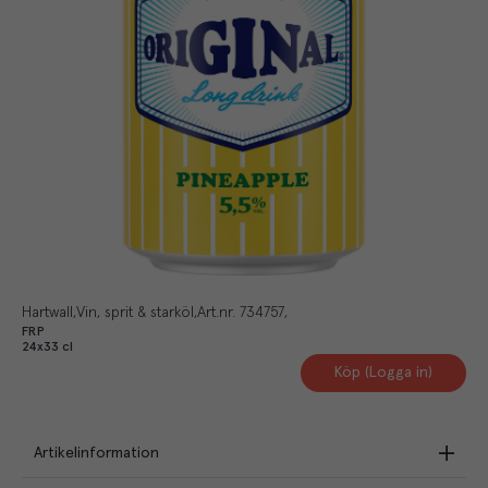
Hartwall
Vin, sprit & starköl
Art.nr.
734757
FRP
24x33 cl
Köp (Logga in)
Artikelinformation