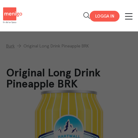
Menigo
LOGGA IN
Burk
Original Long Drink Pineapple BRK
Original Long Drink
Pineapple BRK