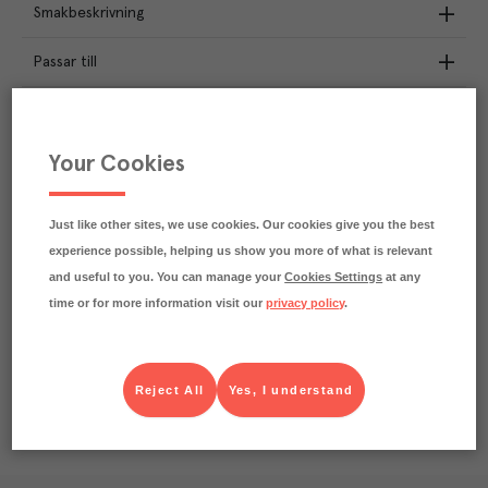
Smakbeskrivning
Passar till
Näringsdeklaration
Your Cookies
1.9
kg
Klimatavtryck
CO₂e/kg
Varje kilo av varan påverkar klimatet motsvarande
Just like other sites, we use cookies. Our cookies give you the best
utsläppen av 1.9 kg koldioxid.
experience possible, helping us show you more of what is relevant
Läs mer om hur vi beräknar klimatavtryck
and useful to you. You can manage your
Cookies Settings
at any
time or for more information visit our
privacy policy
.
Reject All
Yes, I understand