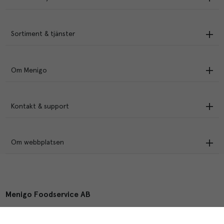
Sortiment & tjänster
Om Menigo
Kontakt & support
Om webbplatsen
Menigo Foodservice AB
Box 1120, 721 28 Västerås