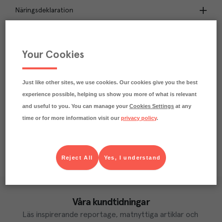
Näringsdeklaration
1
kg
Klimatavtryck
CO₂e/kg
Your Cookies
Varje kilo av varan påverkar klimatet motsvarande
utsläppen av 1 kg koldioxid.
Läs mer om hur vi beräknar klimatavtryck
Just like other sites, we use cookies. Our cookies give you the best
experience possible, helping us show you more of what is relevant
and useful to you. You can manage your
Cookies Settings
at any
time or for more information visit our
privacy policy
.
Reject All
Yes, I understand
Våra kundtidningar
Läs inspirerande reportage, matnyttiga artiklar och 