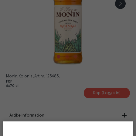
Monin
Kolonial
Art.nr.
125483
FRP
6x70 cl
Köp (Logga in)
Artikelinformation
Beskrivning