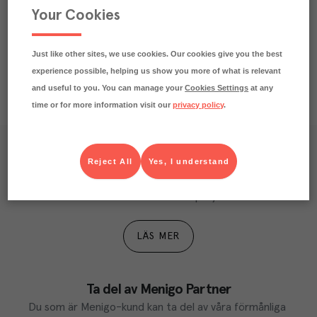
Your Cookies
Näringsdeklaration
Just like other sites, we use cookies. Our cookies give you the best
experience possible, helping us show you more of what is relevant
and useful to you. You can manage your
Cookies Settings
at any
time or for more information visit our
privacy policy
.
Våra kundtidningar
Reject All
Yes, I understand
Läs inspirerande reportage, matnyttiga artiklar och 
ta del av aktuella kampanjer.
LÄS MER
Ta del av Menigo Partner
Du som är Menigo-kund kan ta del av våra förmånliga 