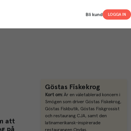
Bli kund
LOGGA IN
Göstas Fiskekrog
Kort om: 
Är en väletablerad koncern i 
Smögen som driver Göstas Fiskekrog, 
Göstas Fiskbutik, Göstas Fiskgrossist 
och restaurang CJA, samt den 
 att 
latinamerikansk-inspirerade 
g på 
restaurangen Ondas.  