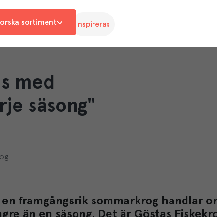
orska sortiment
Inspireras
ss med
rje säsong"
rog
a en framgångsrik sommarkrog handlar om
ngre än en säsong. Det är Göstas Fiskekro