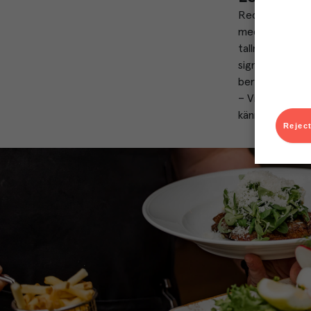
Redan i dörren
med råvaror som
tallrikarna speg
signaturrätter 
berömda räkma
– Vi är ingen fi
kännas inbjudan
Reject