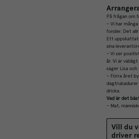
Arranger
På frågan om fa
– Vi har många 
fonder. Det all
Ett uppskattat
sina leverantör
– Vi ser posit
år. Vi är väldi
säger Lisa och 
– Förra året by
dagtrubadurer 
dricka.
Vad är det bäs
– Mat, människ
Vill du 
driver r