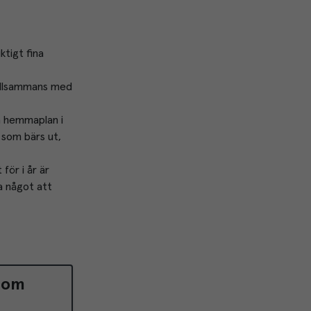
tigt fina 
illsammans med 
 hemmaplan i 
som bärs ut, 
ör i år är 
 något att 
som 