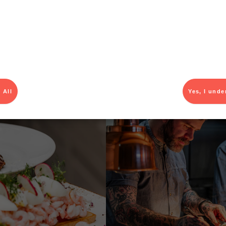
 möts gästerna av doften av nykokta skaldjur och en meny som föl
 så långt det är möjligt hämtas lokalt. Fokus ligger på fisk och ska
las det som havet har att erbjuda just nu. Här finns alltid en dagen
som Göstas fisk- och skaldjursgryta, moules frites och inte minst 
cka.
ne dining, även om nivån på råvarorna och maten är väldigt hög. Vi v
de och vara en krog för alla, säger Lisa Bratt, controller och eko
 All
Yes, I unde