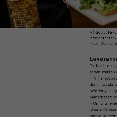
På Göstas Fiske
havet ett stenk
Foto: Göstas Fi
Leveranse
Trots att de li
sedan starten 
 – Vi har jobba
den nära relati
ovärderlig, säge
Samarbetet byg
– Om vi till exe
råvara, så löse
menyn, koncept