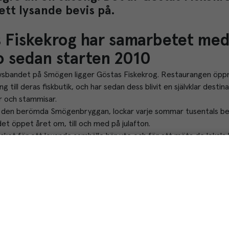
tt lysande bevis på.
 Fiskekrog har samarbetet med
 sedan starten 2010
avsbandet på Smögen ligger Göstas Fiskekrog. Restaurangen öppna
ng till deras fiskbutik, och har sedan dess blivit en självklar destin
 och stammisar.
den berömda Smögenbryggan, lockar varje sommar tusentals bes
et öppet året om, till och med på julafton.
cket för ett levande samhälle här ute och för att möta de lokala 
viktigt att hålla Göstas öppet, även utanför högsäsong. Men det är 
 tryck och gör majoriteten av vår omsättning mellan maj och sep
, ägare och fjärde generationen i företaget.
r 20 personer som jobbar året om, vår stab som vi brukar säga. D
 på vintern, men vi investerar den här kompetensen som är oerhört
g säsongen igen. Jag är så enormt stolt över alla som jobbar här, s