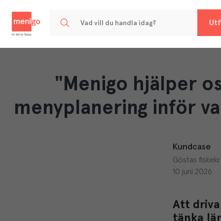
Menigo
Utf
"Menigo hjälper o
menyplanering inför va
Kundcase
Göstas fiskek
10 juni 2026
Att driv
tänka lä