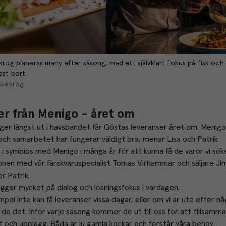
krog planeras meny efter säsong, med ett självklart fokus på fisk och 
ast bort.
skekrog
r från Menigo - året om
gger längst ut i havsbandet får Göstas leveranser året om. Menigo
och samarbetet har fungerar väldigt bra, menar Lisa och Patrik
t i symbios med Menigo i många år för att kunna få de varor vi söke
onen med vår färskvaruspecialist Tomas Virhammar och säljare Jim
r Patrik.
ger mycket på dialog och lösningsfokus i vardagen.
mpel inte kan få leveranser vissa dagar, eller om vi är ute efter nå
r de det. Inför varje säsong kommer de ut till oss för att tillsamma
 och upplägg. Båda är ju gamla kockar och förstår våra behov.