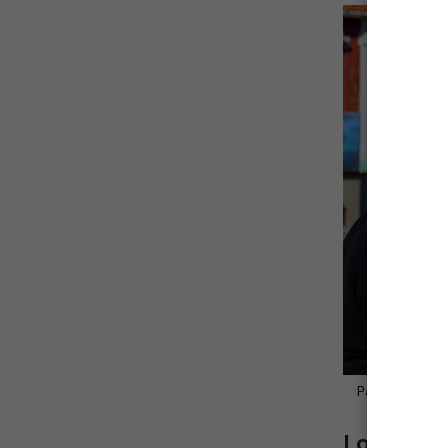
Patrik Jansson
Lokala rå