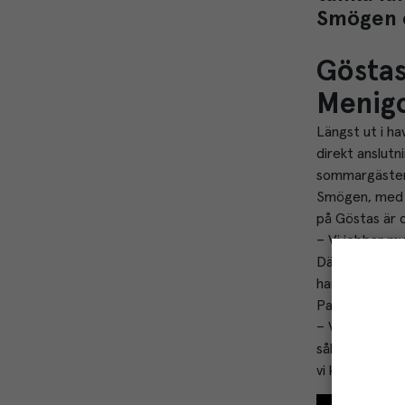
Smögen e
Göstas
Menigo
Längst ut i h
direkt anslutni
sommargäster
Smögen, med 
på Göstas är d
– Vi jobbar my
Därför är det 
har som högst
Patrik Jansson
– Vi är ungefä
såklart en del
vi kickar igån