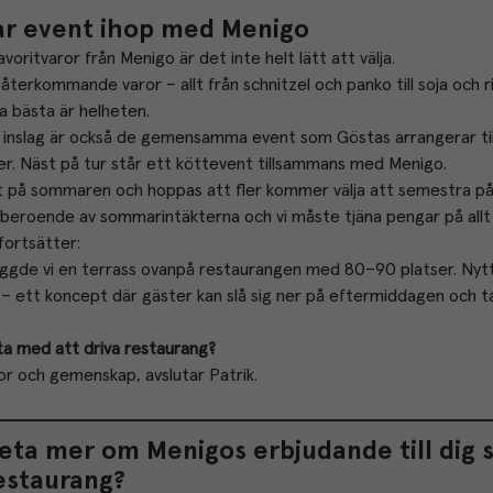
ar event ihop med Menigo
voritvaror från Menigo är det inte helt lätt att välja.
återkommande varor – allt från schnitzel och panko till soja och rik
ra bästa är helheten.
 inslag är också de gemensamma event som Göstas arrangerar t
er. Näst på tur står ett köttevent tillsammans med Menigo.
ivt på sommaren och hoppas att fler kommer välja att semestra på
gt beroende av sommarintäkterna och vi måste tjäna pengar på allt 
fortsätter:
ggde vi en terrass ovanpå restaurangen med 80–90 platser. Nytt f
– ett koncept där gäster kan slå sig ner på eftermiddagen och ta
ta med att driva restaurang?
or och gemenskap, avslutar Patrik.
veta mer om Menigos erbjudande till dig 
estaurang? 