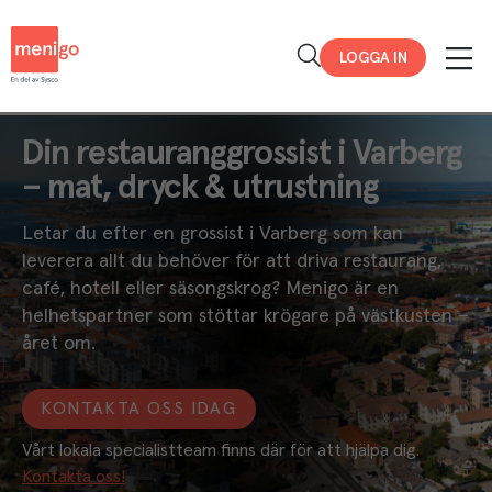
Menigo
LOGGA IN
Din restauranggrossist i Varberg
– mat, dryck & utrustning
Letar du efter en grossist i Varberg som kan
leverera allt du behöver för att driva restaurang,
café, hotell eller säsongskrog? Menigo är en
helhetspartner som stöttar krögare på västkusten –
året om.
KONTAKTA OSS IDAG
Vårt lokala specialistteam finns där för att hjälpa dig. 
Kontakta oss!