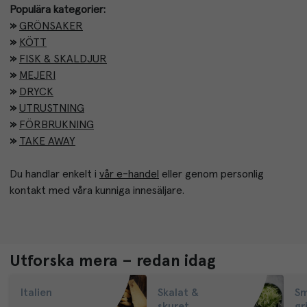
Populära kategorier:
»
GRÖNSAKER
»
KÖTT
» 
FISK & SKALDJUR
»
MEJERI
»
DRYCK
»
UTRUSTNING
»
FÖRBRUKNING
»
TAKE AWAY
Du handlar enkelt i 
vår e-handel
 eller genom personlig 
kontakt med våra kunniga innesäljare. 
Utforska mera – redan idag
Italien
Skalat &
Sm
skuret
gri