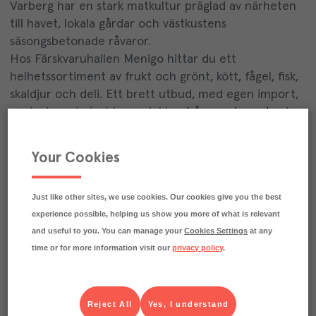
Varberg har en stark matkultur präglad av närheten
till havet, lokala gårdar och västkustens
säsongsbetonade råvaror.
Hos Färskvaruhallen Menigo hittar du ett
helhetssortiment av frukt och grönt, kött, fågel, fisk,
skaldjur och deli. Ett brett utbud, med egen import,
spetsat med utvalda produkter från
producenter
i
din närhet.
Your Cookies
Vad sägs om färska blåmusslor från Orust, korallticka
från Wermlands skogsförråd eller mejeriproudukter
Just like other sites, we use cookies. Our cookies give you the best
från Wapnö?
experience possible, helping us show you more of what is relevant
Och tack vare egen förädling av såväl kött som frukt
and useful to you. You can manage your
Cookies Settings
at any
och grönt kan du få produkter som är skurna, filéade
time or for more information visit our
privacy policy
.
och hackade precis som du behöver dem.
Läs mer om vårt färska erbjudande här
Reject All
Yes, I understand