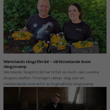
Wermlands skogsförråd – världsledande inom
skogssvamp
Wermlands Skogsförråd har hittat sin nisch i den svenska 
skogens skafferi. Företaget räknas  idag som en 
världsledande leverantör av högkvalitativ skogssvamp.