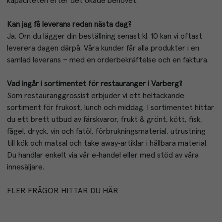
kapaciteten efter det ökade behovet.
Kan jag få leverans redan nästa dag?
Ja. Om du lägger din beställning senast kl. 10 kan vi oftast 
leverera dagen därpå. Våra kunder får alla produkter i en 
samlad leverans – med en orderbekräftelse och en faktura.
Vad ingår i sortimentet för restauranger i Varberg?
Som restauranggrossist erbjuder vi ett heltäckande 
sortiment för frukost, lunch och middag. I sortimentet hittar 
du ett brett utbud av färskvaror, frukt & grönt, kött, fisk, 
fågel, dryck, vin och fatöl, förbrukningsmaterial, utrustning 
till kök och matsal och take away‑artiklar i hållbara material. 
Du handlar enkelt via vår e‑handel eller med stöd av våra 
innesäljare.
FLER FRÅGOR HITTAR DU HÄR