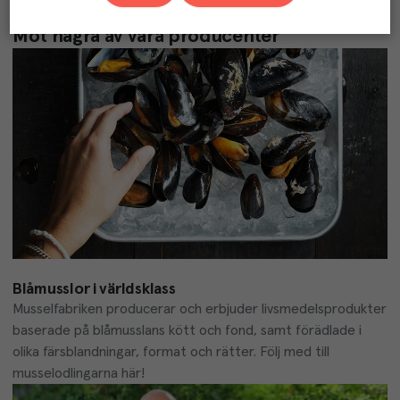
Möt några av våra producenter
Blåmusslor i världsklass
Musselfabriken producerar och erbjuder livsmedelsprodukter 
baserade på blåmusslans kött och fond, samt förädlade i 
olika färsblandningar, format och rätter. Följ med till 
musselodlingarna här!