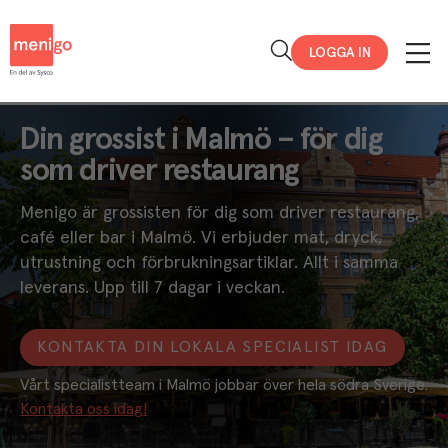
Menigo
LOGGA IN
Din grossist i Malmö – för dig
som driver restaurang
Menigo är grossisten för dig som driver restaurang,
café eller bar i Malmö. Vi erbjuder mat, dryck,
utrustning och förbrukningsartiklar. Allt i samma
leverans. Upp till 7 dagar i veckan.
KONTAKTA DIN LOKALA SPECIALIST IDAG
Vårt specialistteam i Malmö jobbar över hela södra Sverige. 
Kontakta oss idag!