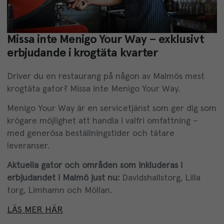
Missa inte Menigo Your Way – exklusivt
erbjudande i krogtäta kvarter
Driver du en restaurang på någon av Malmös mest
krogtäta gator? Missa inte
Menigo
Your Way.
Menigo Your Way är en
servicetjänst
som
ger dig som
krögare
möjlighet
att handla
i
valfri
omfattning
–
med
gener
ösa
beställningstider
och
tätare
leveranser
.
Aktuella gator och områden som inkluderas i
erbjudandet i Malmö just nu:
Davidshallstorg, Lilla
torg, Limhamn och Möllan.
LÄS MER HÄR