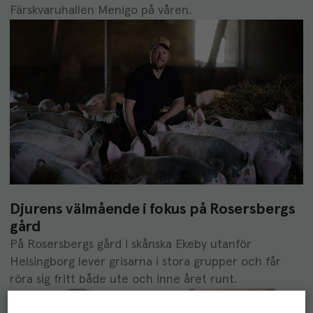
Färskvaruhallen Menigo på våren.
Djurens välmående i fokus på Rosersbergs
gård
På Rosersbergs gård i skånska Ekeby utanför
Helsingborg lever grisarna i stora grupper och får
röra sig fritt både ute och inne året runt.