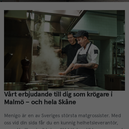
Vårt erbjudande till dig som krögare i
Malmö – och hela Skåne
Menigo är en av Sveriges största matgrossister. Med
oss vid din sida får du en kunnig helhetsleverantör,