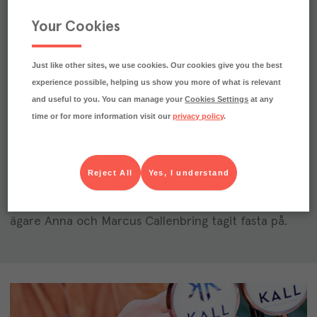
Your Cookies
Just like other sites, we use cookies. Our cookies give you the best
experience possible, helping us show you more of what is relevant
and useful to you. You can manage your
Cookies Settings
at any
time or for more information visit our
privacy policy
.
Vildplockat från Stora Juleboda Gård
Reject All
Yes, I understand
Kring Stora Juleboda Gård på Österlen växer många
av kockarnas vildplockade favoriter. Det har gårdens
ägare Anna och Marcus Callenbring tagit fasta på.