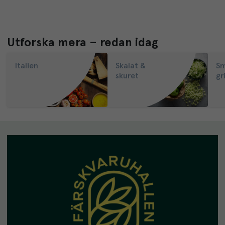
Utforska mera – redan idag
Italien
Skalat &
Sm
skuret
gri