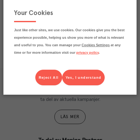
Your Cookies
Just like other sites, we use cookies. Our cookies give you the best
experience possible, helping us show you more of what is relevant
and useful to you. You can manage your
Cookies Settings
at any
time or for more information visit our
privacy policy
.
Reject All
Yes, I understand
Våra kundtidningar
Läs inspirerande reportage, matnyttiga artiklar och 
ta del av aktuella kampanjer.
LÄS MER