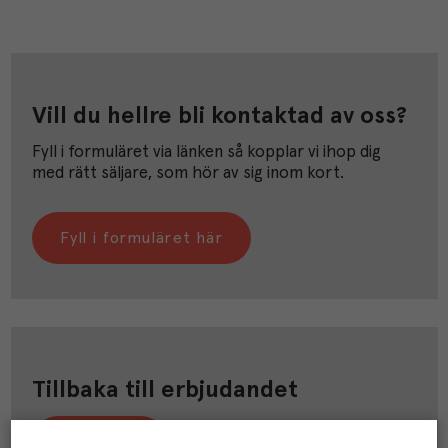
Vill du hellre bli kontaktad av oss?
Fyll i formuläret via länken så kopplar vi ihop dig
med rätt säljare, som hör av sig inom kort.
Fyll i formuläret här
Tillbaka till erbjudandet
Klicka här