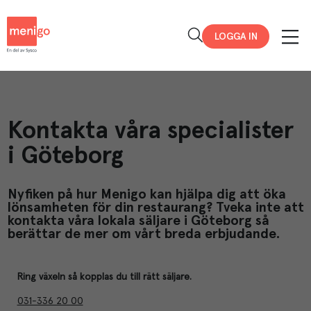
Menigo
LOGGA IN
Kontakta våra specialister
i Göteborg
Nyfiken på hur Menigo kan hjälpa dig att öka
lönsamheten för din restaurang? Tveka inte att
kontakta våra lokala säljare i Göteborg så
berättar de mer om vårt breda erbjudande.
Ring växeln så kopplas du till rätt säljare.
031-336 20 00