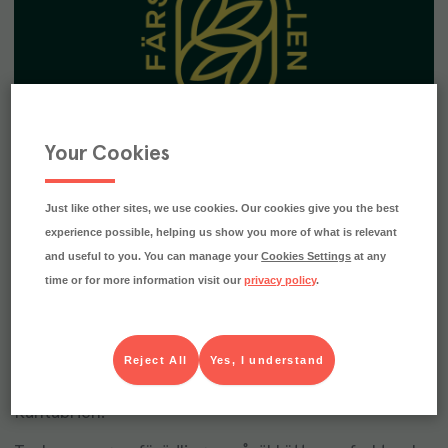
Your Cookies
Upptäck Färskvaruhallen Menigo
Just like other sites, we use cookies. Our cookies give you the best
experience possible, helping us show you more of what is relevant
Hos Färskvaruhallen Menigo hittar du som krögare i
and useful to you. You can manage your
Cookies Settings
at any
Göteborg ett helhetssortiment av frukt och grönt,
time or for more information visit our
privacy policy
.
kött, fågel, fisk, skaldjur och deli. Ett brett utbud,
med egen import, spetsat med utvalda produkter
från
lokala producenter
. Eller vad som sägs som
blåmusslor från Musselfabriken, korallticka från
Reject All
Yes, I understand
Värmland, norsk skrei eller boquerones från
Kantabrien.