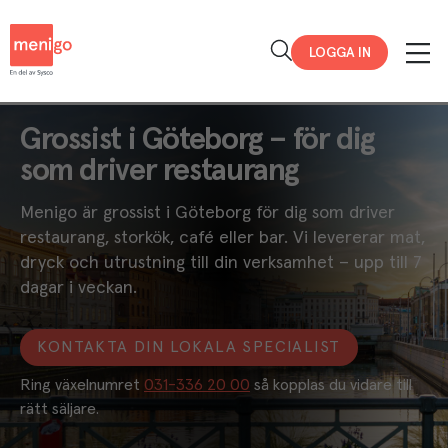
Menigo
LOGGA IN
Grossist i Göteborg – för dig
som driver restaurang
Menigo är grossist i Göteborg för dig som driver
restaurang, storkök, café eller bar. Vi levererar mat,
dryck och utrustning till din verksamhet – upp till 7
dagar i veckan.
KONTAKTA DIN LOKALA SPECIALIST
Ring växelnumret 
031-336 20 00
 så kopplas du vidare till 
rätt säljare. 