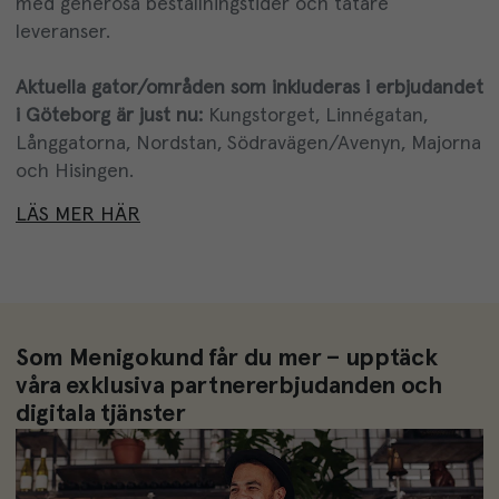
med
gener
ösa
beställningstider
och
tätare
leveranser
.
Aktuella gator/områden som inkluderas i erbjudandet
i Göteborg är just nu:
Kungstorget, Linnégatan,
Långgatorna, Nordstan, Södravägen/Avenyn, Majorna
och Hisingen.
LÄS MER HÄR
Som Menigokund får du mer – upptäck
våra exklusiva partnererbjudanden och
digitala tjänster