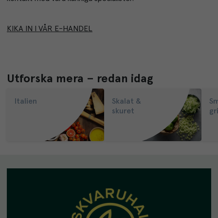
KIKA IN I VÅR E-HANDEL
Utforska mera – redan idag
Italien
Skalat &
Sm
skuret
gri